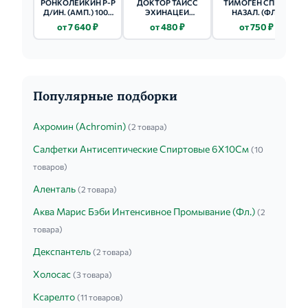
РОНКОЛЕЙКИН Р-Р
ДОКТОР ТАЙСС
ТИМОГЕН СПРЕЙ
Д/ИН. (АМП.) 1000
ЭХИНАЦЕИ
НАЗАЛ. (ФЛ.)
000 МЕ 3 ШТ.
НАСТОЙКА 50МЛ
0.025% - 10МЛ 1 ШТ.
от 7 640 ₽
от 480 ₽
от 750 ₽
Популярные подборки
Ахромин (Achromin)
(2 товара)
Салфетки Антисептические Спиртовые 6Х10См
(10
товаров)
Аленталь
(2 товара)
Аква Марис Бэби Интенсивное Промывание (Фл.)
(2
товара)
Декспантель
(2 товара)
Холосас
(3 товара)
Ксарелто
(11 товаров)