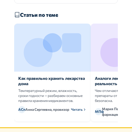
Статьи по теме
Как правильно хранить лекарства
Аналоги лекарств:
дома
реальность
Температурный режим, влажность,
Чем отличаются ориг
сроки годности — разбираем основные
препараты от дженери
правила хранения медикаментов.
безопасна.
Мария Петрова,
АСп
Анна Сергеевна, провизор
Читать
МПф
фармацевт