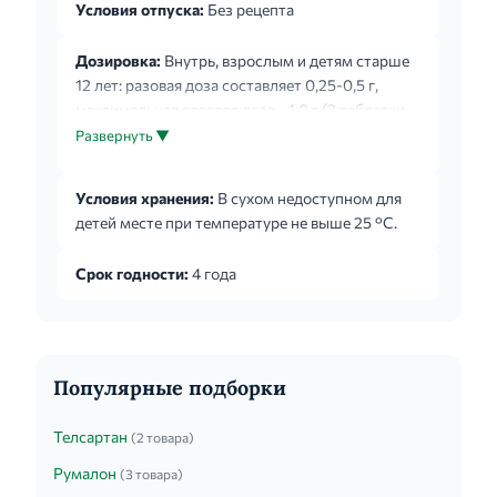
Условия отпуска:
Без рецепта
Дозировка:
Внутрь, взрослым и детям старше
12 лет: разовая доза составляет 0,25-0,5 г,
максимальная разовая доза - 1,0 г (2 таблетки
по 0,5 г), максимальная суточная 3,0 г (6
Развернуть ▼
таблеток по 0,5 г), разовую дозу при
необходимости можно принимать 3-4 раза в
Условия хранения:
В сухом недоступном для
сутки с интервалом не менее 4 часов. Для детей,
детей месте при температуре не выше 25 °С.
начиная с 6-летнего возраста, за исключением
применения на фоне острых респираторных
Срок годности:
4 года
заболеваний, вызванных вирусными
инфекциями, из-за риска развития синдрома
Рейе (энцефалопатия и острая жировая
дистрофия ...
Популярные подборки
Телсартан
(2 товара)
Румалон
(3 товара)