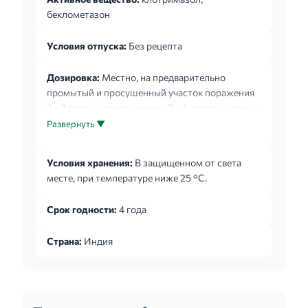
беклометазон
Условия отпуска:
Без рецепта
Дозировка:
Местно, на предварительно
промытый и просушенный участок поражения
2 - 3 раза в сутки в течение 2 - 4 недель, в случае
хронической инфекции до 6 недель.
Развернуть ▼
Условия хранения:
В защищенном от света
месте, при температуре ниже 25 °C.
Срок годности:
4 года
Страна:
Индия