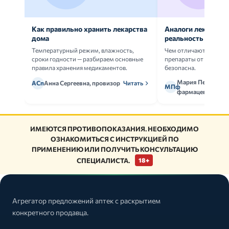
Как правильно хранить лекарства
Аналоги лекарств:
дома
реальность
Температурный режим, влажность,
Чем отличаются ориг
сроки годности — разбираем основные
препараты от дженери
правила хранения медикаментов.
безопасна.
Мария Петрова,
АСп
Анна Сергеевна, провизор
Читать
МПф
фармацевт
ИМЕЮТСЯ ПРОТИВОПОКАЗАНИЯ. НЕОБХОДИМО
ОЗНАКОМИТЬСЯ С ИНСТРУКЦИЕЙ ПО
ПРИМЕНЕНИЮ ИЛИ ПОЛУЧИТЬ КОНСУЛЬТАЦИЮ
СПЕЦИАЛИСТА.
18+
Агрегатор предложений аптек с раскрытием
конкретного продавца.