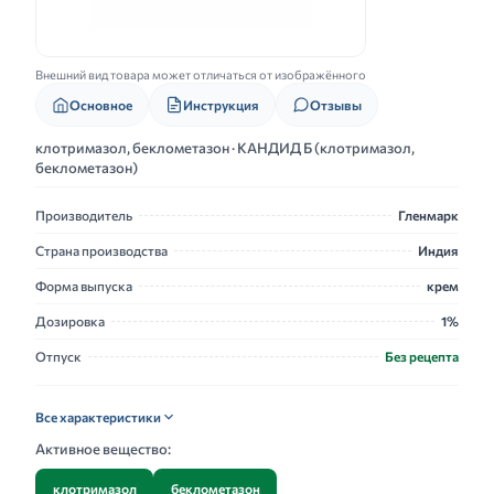
Внешний вид товара может отличаться от изображённого
Основное
Инструкция
Отзывы
клотримазол, беклометазон · КАНДИД Б (клотримазол,
беклометазон)
Производитель
Гленмарк
Страна производства
Индия
Форма выпуска
крем
Дозировка
1%
Отпуск
Без рецепта
Все характеристики
Активное вещество:
клотримазол
беклометазон