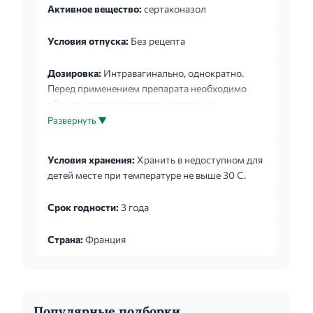
Активное вещество:
сертаконазол
Условия отпуска:
Без рецепта
Дозировка:
Интравагинально, однократно.
Перед применением препарата необходимо
обмыть наружные половые органы с
использованием нейтрального или щелочного
Развернуть ▼
мыла. Один вагинальный суппозиторий вводят
глубоко во влагалище, лежа на спине, перед
Условия хранения:
Хранить в недоступном для
сном. Если клинические симптомы
детей месте при температуре не выше 30 С.
сохраняются, возможно повторное введение
суппозитория через 7 дней.
Срок годности:
3 года
Страна:
Франция
Популярные подборки