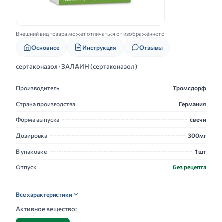
Внешний вид товара может отличаться от изображённого
Основное
Инструкция
Отзывы
сертаконазол · ЗАЛАИН (сертаконазол)
Производитель
Тромсдорф
Страна производства
Германия
Форма выпуска
свечи
Дозировка
300мг
В упаковке
1 шт
Отпуск
Без рецепта
Все характеристики
Активное вещество: