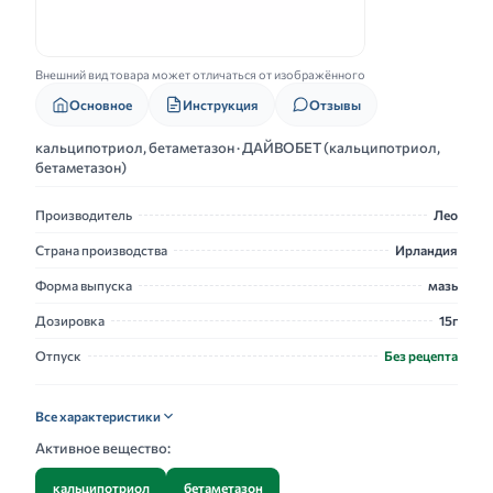
Внешний вид товара может отличаться от изображённого
Основное
Инструкция
Отзывы
кальципотриол, бетаметазон · ДАЙВОБЕТ (кальципотриол,
бетаметазон)
Производитель
Лео
Страна производства
Ирландия
Форма выпуска
мазь
Дозировка
15г
Отпуск
Без рецепта
Все характеристики
Активное вещество:
кальципотриол
бетаметазон