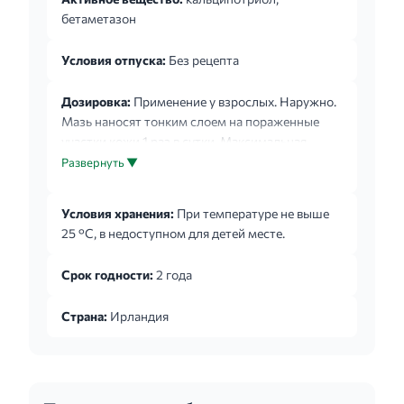
бетаметазон
Условия отпуска:
Без рецепта
Дозировка:
Применение у взрослых. Наружно.
Мазь наносят тонким слоем на пораженные
участки кожи 1 раз в сутки. Максимальная
недельная доза не должна превышать 100 г.
Развернуть ▼
Продолжительность курса лечения - 4 недели.
Применение у детей. Опыт применения
Условия хранения:
При температуре не выше
Дайвобета у детей отсутствует.
25 °C, в недоступном для детей месте.
Срок годности:
2 года
Страна:
Ирландия