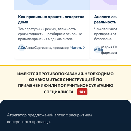
Как правильно хранить лекарства
Аналоги лекарств:
дома
реальность
Температурный режим, влажность,
Чем отличаются ориг
сроки годности — разбираем основные
препараты от дженери
правила хранения медикаментов.
безопасна.
Мария Петрова,
АСп
Анна Сергеевна, провизор
Читать
МПф
фармацевт
ИМЕЮТСЯ ПРОТИВОПОКАЗАНИЯ. НЕОБХОДИМО
ОЗНАКОМИТЬСЯ С ИНСТРУКЦИЕЙ ПО
ПРИМЕНЕНИЮ ИЛИ ПОЛУЧИТЬ КОНСУЛЬТАЦИЮ
СПЕЦИАЛИСТА.
18+
Агрегатор предложений аптек с раскрытием
конкретного продавца.