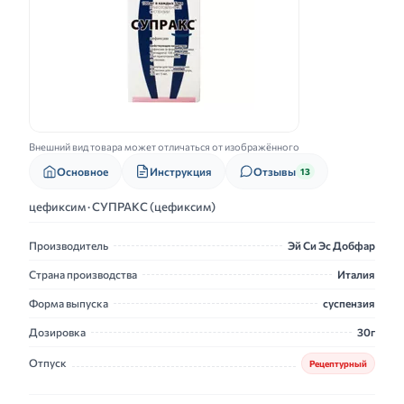
Внешний вид товара может отличаться от изображённого
Основное
Инструкция
Отзывы
13
цефиксим · СУПРАКС (цефиксим)
Производитель
Эй Си Эс Добфар
Страна производства
Италия
Форма выпуска
суспензия
Дозировка
30г
Отпуск
Рецептурный