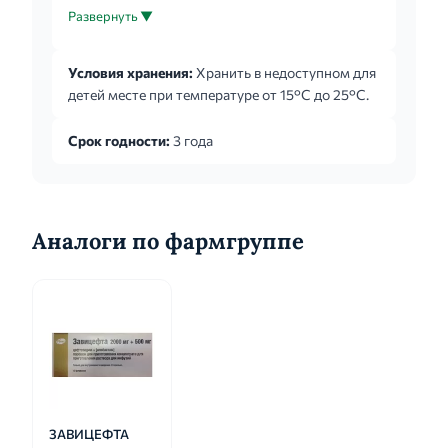
каждые 12 ч. Необходимо всегда строго
Развернуть ▼
придерживаться дозировки, назначенной
врачом. При наличии сомнений в правильности
Условия хранения:
Хранить в недоступном для
применения следует проконсультироваться с
детей месте при температуре от 15°С до 25°С.
лечащим врачом. В случае, если упаковка
комплектуется дозировочным шприцом,
Срок годности:
3 года
дозировочной ложкой необходимо
руководствоваться следующей таблицей
подбора доз, указанной в информационном
вкладыше в пачке препарата...
Аналоги по фармгруппе
ЗАВИЦЕФТА