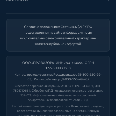
Согласно положениям Статьи 437(2) ГК РФ
представленная на сайте информация носит
исключительно ознакомительный характер и не
является публичной офертой.
ООО «ПРОВИЗОР» · ИНН 7801710654 · ОГРН
1227800039598
Контролирующие органы:
Росздравнадзор
(8-800-550-99-
03),
Роспотребнадзор
(8-800-555-49-43)
Оператор персональных данных: ООО «ПРОВИЗОР», ИНН
7801710654. Обработка ПДн осуществляется в соответствии с
152-ФЗ. Информация на сайте не является рекламой
лекарственных препаратов (ст. 24 ФЗ-38).
Farma+ является владельцем агрегатора. Конкретные продавец,
адрес аптеки, лицензия и разрешение на дистанционную
торговлю раскрываются в соответствующем оффере и до