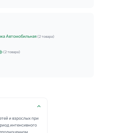
чка Автомобильная
(2 товара)
ф
(2 товара)
етей и взрослых при
ериод интенсивного
 неполноценном