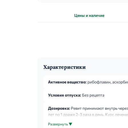
Цены и наличие
Характеристики
Активное вещество:
рибофлавин, аскорбин
Условия отпуска:
Без рецепта
Дозировка:
Ревит принимают внутрь через 1
лет по 1 драже 2-3 раза в день. Курс лече
Развернуть ▼