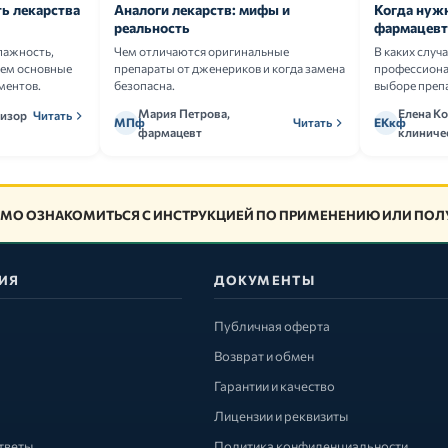
ь лекарства
Аналоги лекарств: мифы и
Когда нуж
реальность
фармацевт
лажность,
Чем отличаются оригинальные
В каких случ
аем основные
препараты от дженериков и когда замена
профессион
ментов.
безопасна.
выборе преп
Мария Петрова,
Елена Ко
визор
Читать
МПф
Читать
ЕКкф
фармацевт
клиниче
МО ОЗНАКОМИТЬСЯ С ИНСТРУКЦИЕЙ ПО ПРИМЕНЕНИЮ ИЛИ ПОЛУ
ИЯ
ДОКУМЕНТЫ
Публичная оферта
Возврат и обмен
Гарантии и качество
Лицензии и реквизиты
тветы
Политика конфиденциальности