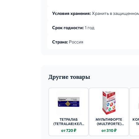
Условия хранения:
Хранить в защищенном о
Срок годности:
1 год
Страна:
Россия
Другие товары
ТЕТРАЛАБ
МУЛЬТИФОРТЕ
КО
(TETRALAB) КЕЛП
(MULTIFORTE)
Т
ЭКСТРАКТ С
ЮНИОР ТАБ ШИП.
от 720 ₽
от 310 ₽
ВИТАМИНОМ Д ТАБ
18 ШТ.
90 ШТ.