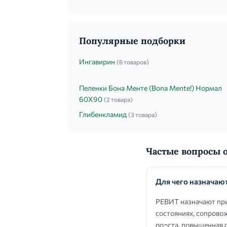
Популярные подборки
Ингавирин
(6 товаров)
Пеленки Бона Менте (Bona Mente!) Нормал
60Х90
(2 товара)
Глибенкламид
(3 товара)
Частые вопросы 
Для чего назначаю
РЕВИТ назначают при 
состояниях, сопрово
ро¬ста, повышенная 