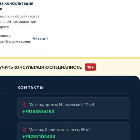
на консультация
Витамины и БАД: нужны ли они
а
здоровым людям
аях стоит обратиться за
Разбираем научные данные о пользе и
альной помощью при
рисках приёма витаминных комплексов.
арата.
Ольга Новикова,
ОНн
Читать
злова,
нутрициолог
Читать
ский фармаколог
ЧИТЬ КОНСУЛЬТАЦИЮ СПЕЦИАЛИСТА.
18+
КОНТАКТЫ
Москва, проезд Ильменский, 17 к.4
+79153544153
Москва, Каширское шоссе, 65 к.1
+79252104433