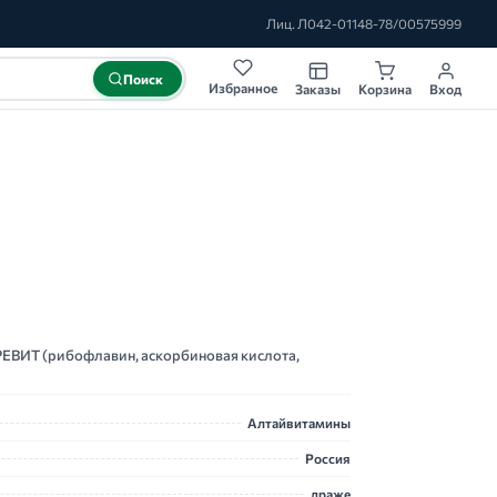
Лиц. Л042-01148-78/00575999
Поиск
Избранное
Заказы
Корзина
Вход
 РЕВИТ (рибофлавин, аскорбиновая кислота,
Алтайвитамины
Россия
драже