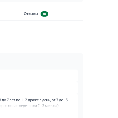
Отзывы
10
о 7 лет по 1 -2 драже в день, от 7 до 15
орен после пере-рыва (1-3 месяца).