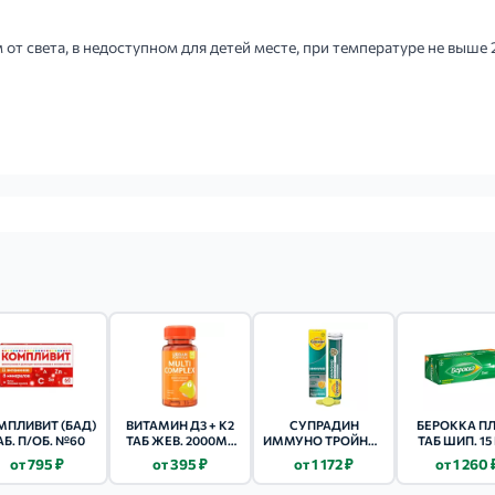
т света, в недоступном для детей месте, при температуре не выше 
МПЛИВИТ (БАД)
ВИТАМИН Д3 + К2
СУПРАДИН
БЕРОККА П
АБ. П/ОБ. №60
ТАБ ЖЕВ. 2000МЕ
ИММУНО ТРОЙНОЕ
ТАБ ШИП. 15
60 ШТ.
ДЕЙСТВИЕ ТАБ
от 795 ₽
от 395 ₽
от 1 172 ₽
от 1 260 
ШИП. 15 ШТ.