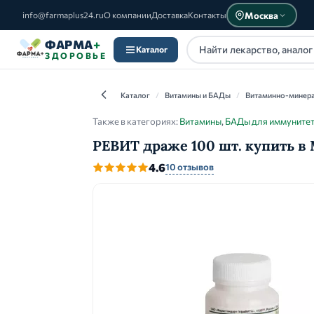
Москва
info@farmaplus24.ru
О компании
Доставка
Контакты
ФАРМА
+
Каталог
ЗДОРОВЬЕ
Каталог
/
Витамины и БАДы
/
Витаминно-минер
Также в категориях:
Витамины
,
БАДы для иммуните
РЕВИТ драже 100 шт. купить в
Каталог
4.6
10 отзывов