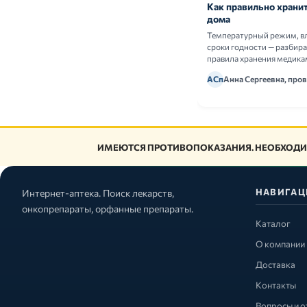
Как правильно хранит
дома
Температурный режим, в
сроки годности — разбир
правила хранения медика
АСп
Анна Сергеевна, про
ИМЕЮТСЯ ПРОТИВОПОКАЗАНИЯ. НЕОБХОДИ
НАВИГАЦ
Интернет-аптека. Поиск лекарств,
онкопрепараты, орфанные препараты.
Каталог
О компании
Доставка
Контакты
Вопросы и о