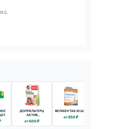
25 С.
ЛЮС
ДОППЕЛЬГЕРЦ
ВЕЛМЕН ТАБ 30 ШТ.
СОЛГАР (БАД) B-
 ШТ.
АКТИВ
КОМПЛЕКС КАПС.
от 850 ₽
МАГНИЙ+ВИТАМИНЫ
330МГ 50 ШТ.
₽
от 600 ₽
от 1 395 ₽
ГРУППЫ В ТАБ 30 ШТ.