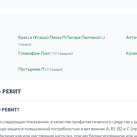
Красса (Krassa) Пенка П/Загара Пантенол
Апте
(2
товара)
Глюкофаж Лонг
Коли
(12 товаров)
Пустырник П
(2 товара)
о РЕВИТ
т РЕВИТ?
следующих показаниях: в качестве профилактического средства у д
жда-ющихся повышенной потребностью в витаминах А, В1, В2 и С (п
физическая или умственная нагрузка, при несбалансированном или