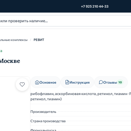
+7 925 210 44-33
альные комплексы
/
РЕВИТ
та
 Москве
Основное
Инструкция
Отзывы
10
рибофлавин, аскорбиновая кислота, ретинол, тиамин ·
ретинол, тиамин)
Производитель
Страна производства
Форма выпуска