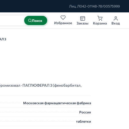
Лиц. Л042-01148-78/00575999
Поиск
Избранное
Заказы
Корзина
Вход
Л 3
, бромизовал · ПАГЛЮФЕРАЛ 3 (фенобарбитал,
Московская фармацевтическая фабрика
Россия
таблетки