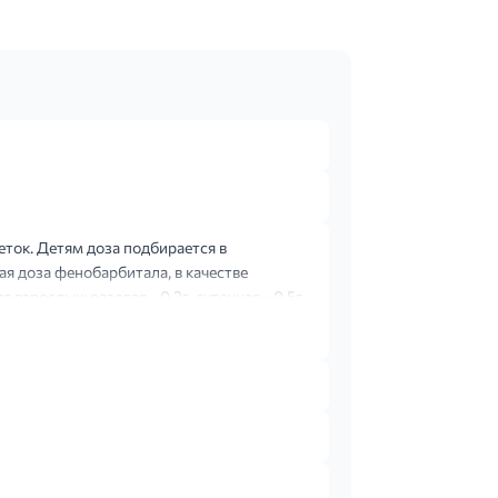
леток. Детям доза подбирается в
ая доза фенобарбитала, в качестве
взрослых: разовая - 0,2г, суточная - 0,5г.