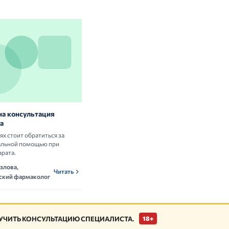
на консультация
Витамины и БАД: нужны ли они
а
здоровым людям
аях стоит обратиться за
Разбираем научные данные о пользе и
альной помощью при
рисках приёма витаминных комплексов.
арата.
Ольга Новикова,
ОНн
Читать
злова,
нутрициолог
Читать
ский фармаколог
ЧИТЬ КОНСУЛЬТАЦИЮ СПЕЦИАЛИСТА.
18+