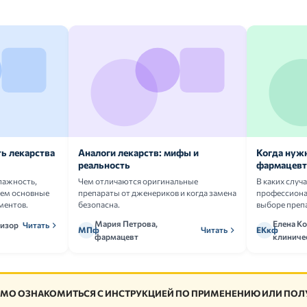
ь лекарства
Аналоги лекарств: мифы и
Когда нуж
реальность
фармацевт
лажность,
Чем отличаются оригинальные
В каких случ
аем основные
препараты от дженериков и когда замена
профессион
ментов.
безопасна.
выборе преп
Мария Петрова,
Елена Ко
визор
Читать
МПф
Читать
ЕКкф
фармацевт
клиниче
МО ОЗНАКОМИТЬСЯ С ИНСТРУКЦИЕЙ ПО ПРИМЕНЕНИЮ ИЛИ ПОЛУ