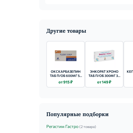
Другие товары
ОКСКАРБАЗЕПИН
ЭНКОРАТ ХРОНО
КЕП
ТАБ П/ОБ 600МГ 50
ТАБ П/ОБ 300МГ 30
ШТ.
ШТ.
от 915 ₽
от 149 ₽
Популярные подборки
Регастим Гастро
(2 товара)