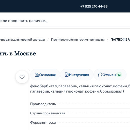
+7 925 210 44-33
епараты для нервной системы
/
Противоэпилептические препараты
/
ПАГЛЮФЕРА
ть в Москве
Основное
Инструкция
Отзывы
13
фенобарбитал, папаверин, кальция глюконат, кофеин
папаверин, кальция глюконат, кофеин, бромизовал)
Производитель
Страна производства
Форма выпуска