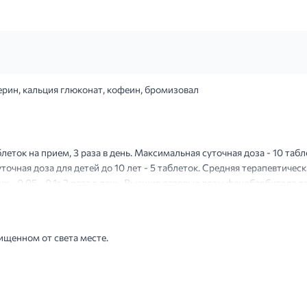
рин, кальция глюконат, кофеин, бромизовал
блеток на прием, 3 раза в день. Максимальная суточная доза - 10 таб
очная доза для детей до 10 лет - 5 таблеток. Средняя терапевтическ
- 0,05 - 0,1г 2 раза в день. Высшие разовые дозы фенобарбитала для 
ищенном от света месте.