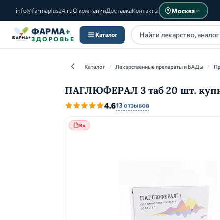
Москва
info@farmaplus24.ru
О компании
Доставка
Контакты
ФАРМА
+
Каталог
ЗДОРОВЬЕ
Каталог
/
Лекарственные препараты и БАДы
/
Пр
ПАГЛЮФЕРАЛ 3 таб 20 шт. купи
4.6
13 отзывов
Каталог
Rx