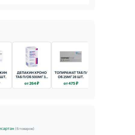
ЖИН
ДЕПАКИН ХРОНО
ТОПИРАМАТ ТАБ П/
КАРБАМАЗЕПИН
 ШТ.
ТАБ П/ОБ 500МГ 30
ОБ 25МГ 28 ШТ.
АЛСИ ТАБ 200МГ 40
ШТ.
ШТ.
₽
от 264 ₽
от 475 ₽
от 163 ₽
есартан
(6 товаров)