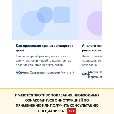
Как правильно хранить лекарства
Аналоги лекарств:
дома
реальность
Температурный режим, влажность,
Чем отличаются ориг
сроки годности — разбираем основные
препараты от дженери
правила хранения медикаментов.
безопасна.
Мария Петрова,
АСп
Анна Сергеевна, провизор
Читать
МПф
фармацевт
ИМЕЮТСЯ ПРОТИВОПОКАЗАНИЯ. НЕОБХОДИМО
ОЗНАКОМИТЬСЯ С ИНСТРУКЦИЕЙ ПО
ПРИМЕНЕНИЮ ИЛИ ПОЛУЧИТЬ КОНСУЛЬТАЦИЮ
СПЕЦИАЛИСТА.
18+