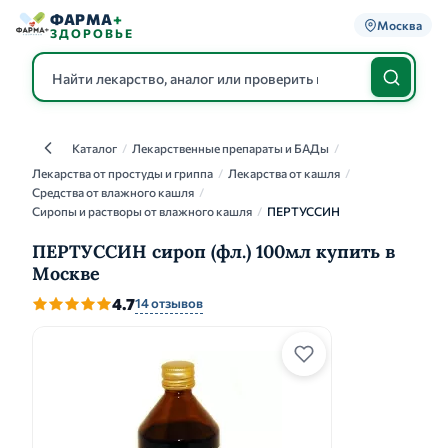
ФАРМА
+
Москва
ЗДОРОВЬЕ
Каталог
/
Лекарственные препараты и БАДы
/
Каталог
Лекарства от простуды и гриппа
/
Лекарства от кашля
/
Средства от влажного кашля
/
Сиропы и растворы от влажного кашля
/
ПЕРТУССИН
ПЕРТУССИН сироп (фл.) 100мл купить в
Москве
4.7
14 отзывов