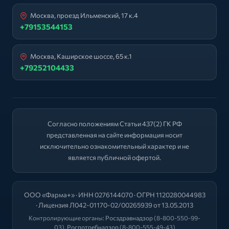
Москва, проезд Ильменский, 17 к.4
+79153544153
Москва, Каширское шоссе, 65 к.1
+79252104433
Согласно положениям Статьи 437(2) ГК РФ
представленная на сайте информация носит
исключительно ознакомительный характер и не
является публичной офертой.
ООО «Фарма+» · ИНН 0276144070 · ОГРН 1120280044983
· Лицензия Л042-01170-02/00265939 от 13.05.2013
Контролирующие органы:
Росздравнадзор
(8-800-550-99-
03),
Роспотребнадзор
(8-800-555-49-43)