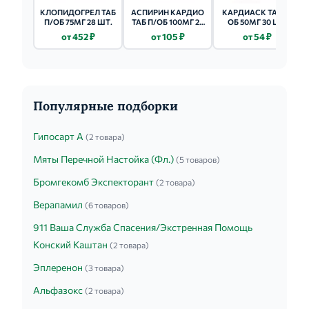
КЛОПИДОГРЕЛ ТАБ
АСПИРИН КАРДИО
КАРДИАСК ТАБ П/
П/ОБ 75МГ 28 ШТ.
ТАБ П/ОБ 100МГ 28
ОБ 50МГ 30 ШТ.
ШТ.
от 452 ₽
от 105 ₽
от 54 ₽
Популярные подборки
Гипосарт А
(2 товара)
Мяты Перечной Настойка (Фл.)
(5 товаров)
Бромгекомб Экспекторант
(2 товара)
Верапамил
(6 товаров)
911 Ваша Служба Спасения/Экстренная Помощь
Конский Каштан
(2 товара)
Эплеренон
(3 товара)
Альфазокс
(2 товара)