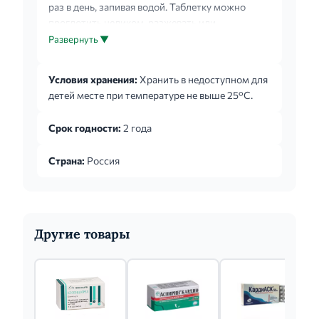
раз в день, запивая водой. Таблетку можно
проглотить целиком, разжевать или
предварительно растереть. Первичная
Развернуть ▼
профилактика сердечнососудистых
заболеваний, таких как тромбоз и острая
Условия хранения:
Хранить в недоступном для
сердечная недостаточность при наличии
детей месте при температуре не выше 25°С.
факторов риска (например, сахарный диабет,
гиперлипидемия, артериальная гипертензия,
Срок годности:
2 года
ожирение, курение, пожилой возраст): 2
таблетки принять в первые сутки, затем по 1
Страна:
Россия
таблетке 1 раз в сутки. Профилактика
повторного инфаркта миокарда и тромбоз...
Другие товары