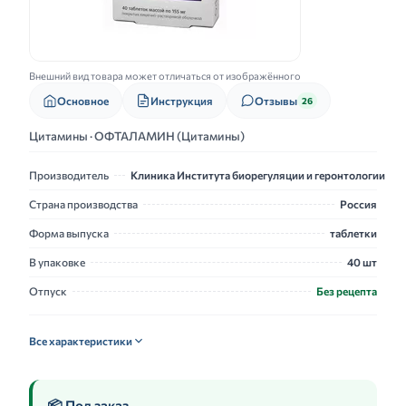
Внешний вид товара может отличаться от изображённого
Основное
Инструкция
Отзывы
26
Цитамины · ОФТАЛАМИН (Цитамины)
Производитель
Клиника Института биорегуляции и геронтологии
Страна производства
Россия
Форма выпуска
таблетки
В упаковке
40 шт
Отпуск
Без рецепта
Все характеристики
📦 Под заказ