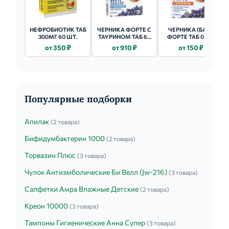
НЕФРОБИОТИК ТАБ
ЧЕРНИКА ФОРТЕ С
ЧЕРНИКА (БАД)
300МГ 60 ШТ.
ТАУРИНОМ ТАБ 60
ФОРТЕ ТАБ 0.25Г
ШТ.
100 ШТ.
от 350 ₽
от 910 ₽
от 150 ₽
Популярные подборки
Апилак
(2 товара)
Бифидумбактерин 1000
(2 товара)
Торвазин Плюс
(3 товара)
Чулок Антиэмболические Би Велл (Jw-216)
(3 товара)
Салфетки Амра Влажные Детские
(2 товара)
Креон 10000
(3 товара)
Тампоны Гигиенические Анна Супер
(3 товара)