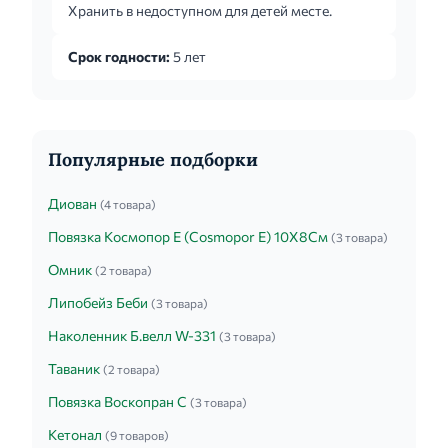
Хранить в недоступном для детей месте.
взбалтывают.
Срок годности:
5 лет
Популярные подборки
Диован
(4 товара)
Повязка Космопор Е (Cosmopor E) 10Х8См
(3 товара)
Омник
(2 товара)
Липобейз Беби
(3 товара)
Наколенник Б.велл W-331
(3 товара)
Таваник
(2 товара)
Повязка Воскопран С
(3 товара)
Кетонал
(9 товаров)