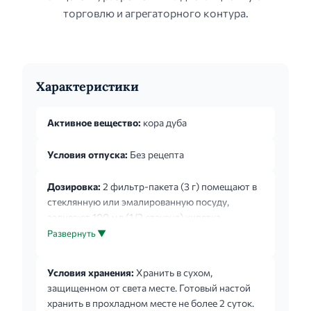
торговлю и агрегаторного контура.
Характеристики
Активное вещество:
кора дуба
Условия отпуска:
Без рецепта
Дозировка:
2 фильтр-пакета (3 г) помещают в
стеклянную или эмалированную посуду,
заливают 100 мл (1/2 стакана) кипятка,
накрывают и настаивают в течение 30 мин.
Развернуть ▼
Фильтр-пакеты отжимают, объем полученного
настоя доводят кипяченой водой до 100 мл.
Условия хранения:
Хранить в сухом,
Применяют местно для полосканий полости
защищенном от света месте. Готовый настой
рта и глотки по 1/2 -1 стакану теплого настоя 6-
хранить в прохладном месте не более 2 суток.
8 раз в день. Перед употреблением настой