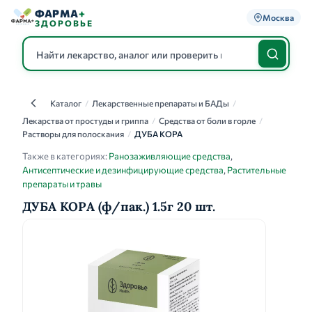
ФАРМА
+
Москва
ЗДОРОВЬЕ
Каталог
/
Лекарственные препараты и БАДы
/
Каталог
Лекарства от простуды и гриппа
/
Средства от боли в горле
/
Растворы для полоскания
/
ДУБА КОРА
Также в категориях:
Ранозаживляющие средства
,
Антисептические и дезинфицирующие средства
,
Растительные
препараты и травы
ДУБА КОРА (ф/пак.) 1.5г 20 шт.