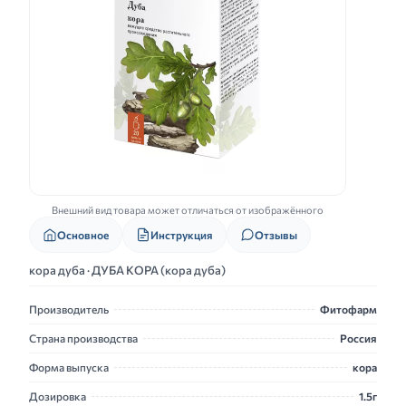
Внешний вид товара может отличаться от изображённого
Основное
Инструкция
Отзывы
кора дуба · ДУБА КОРА (кора дуба)
Производитель
Фитофарм
Страна производства
Россия
Форма выпуска
кора
Дозировка
1.5г