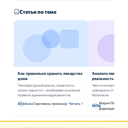
Статьи по теме
Как правильно хранить лекарства
Аналоги лекарств:
дома
реальность
Температурный режим, влажность,
Чем отличаются ориг
сроки годности — разбираем основные
препараты от дженери
правила хранения медикаментов.
безопасна.
Мария Петрова,
АСп
Анна Сергеевна, провизор
Читать
МПф
фармацевт