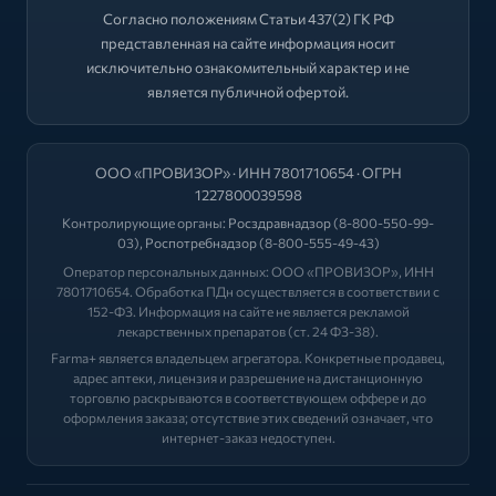
Согласно положениям Статьи 437(2) ГК РФ
представленная на сайте информация носит
исключительно ознакомительный характер и не
является публичной офертой.
ООО «ПРОВИЗОР» · ИНН 7801710654 · ОГРН
1227800039598
Контролирующие органы:
Росздравнадзор
(8-800-550-99-
03),
Роспотребнадзор
(8-800-555-49-43)
Оператор персональных данных: ООО «ПРОВИЗОР», ИНН
7801710654. Обработка ПДн осуществляется в соответствии с
152-ФЗ. Информация на сайте не является рекламой
лекарственных препаратов (ст. 24 ФЗ-38).
Farma+ является владельцем агрегатора. Конкретные продавец,
адрес аптеки, лицензия и разрешение на дистанционную
торговлю раскрываются в соответствующем оффере и до
оформления заказа; отсутствие этих сведений означает, что
интернет-заказ недоступен.