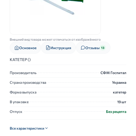
Внешний вид товара может отличаться от изображённого
Основное
Инструкция
Отзывы
13
КАТЕТЕР ()
Производитель
СФМ Госпитал
Страна производства
Украина
Форма выпуска
катетер
В упаковке
19 шт
Отпуск
Без рецепта
Все характеристики