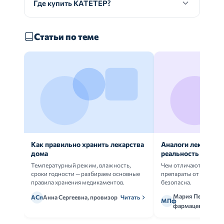
Где купить КАТЕТЕР?
Статьи по теме
Как правильно хранить лекарства
Аналоги лекарств:
дома
реальность
Температурный режим, влажность,
Чем отличаются ориг
сроки годности — разбираем основные
препараты от дженери
правила хранения медикаментов.
безопасна.
Мария Петрова,
АСп
Анна Сергеевна, провизор
Читать
МПф
фармацевт