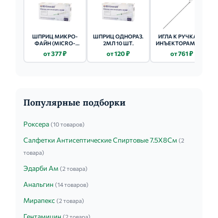
ШПРИЦ МИКРО-
ШПРИЦ ОДНОРАЗ.
ИГЛА К РУЧКАМ-
ФАЙН (MICRO-
2МЛ 10 ШТ.
ИНЪЕКТОРАМ SFM
FINE) U-100 G30 1МЛ
31G (0.25Х5ММ) 100
от 377 ₽
от 120 ₽
от 761 ₽
10 ШТ.
ШТ.
Популярные подборки
Роксера
(10 товаров)
Салфетки Антисептические Спиртовые 7.5Х8См
(2
товара)
Эдарби Ам
(2 товара)
Анальгин
(14 товаров)
Мирапекс
(2 товара)
Гентамицин
(2 товара)