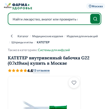
ФАРМА
+
Москва
ЗДОРОВЬЕ
Каталог
/
Медицинские изделия
/
Изделия для инъекций
Каталог
/
Шприцы и иглы
/
КАТЕТЕР
Также в категориях:
Системы для инфузий
КАТЕТЕР внутривенный бабочка G22
(0.7х19мм) купить в Москве
4.6
13 отзывов