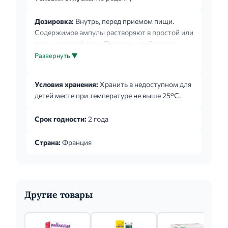
Дозировка:
Внутрь, перед приемом пищи.
Содержимое ампулы растворяют в простой или
подслащенной воде. Перед употреблением
взбалтывать. Оторвите по пунктирной линии
Развернуть ▼
кусочек картона от пачки и согните его
пополам, чтобы безопасно сломать кончики
Условия хранения:
Хранить в недоступном для
ампулы. Надломите ампулу с двух сторон и
детей месте при температуре не выше 25°С.
содержимое ампулы вылейте в стакан.
Суточную дозу можно разделить на несколько
Срок годности:
2 года
приемов или принимать за один раз. Суточная
доза препарата зависит от степени дефицита.
Страна:
Франция
Суточные дозы препарата для профилактики и
лечения железо...
Другие товары