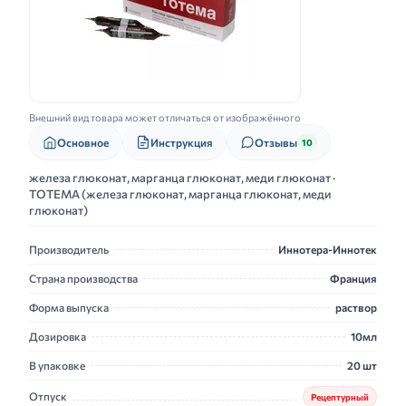
Внешний вид товара может отличаться от изображённого
Основное
Инструкция
Отзывы
10
железа глюконат, марганца глюконат, меди глюконат ·
ТОТЕМА (железа глюконат, марганца глюконат, меди
глюконат)
Производитель
Иннотера-Иннотек
Страна производства
Франция
Форма выпуска
раствор
Дозировка
10мл
В упаковке
20 шт
Отпуск
Рецептурный