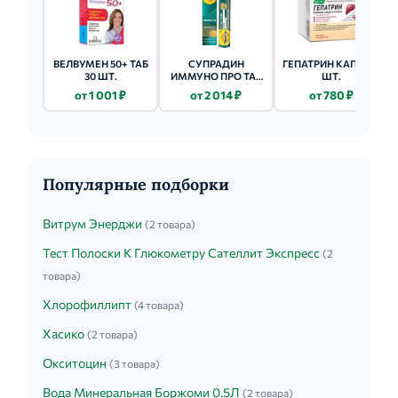
ВЕЛВУМЕН 50+ ТАБ
СУПРАДИН
ГЕПАТРИН КАПС. 30
30 ШТ.
ИММУНО ПРО ТАБ
ШТ.
ШИП. 30 ШТ.
от 1 001 ₽
от 2 014 ₽
от 780 ₽
Популярные подборки
Витрум Энерджи
(2 товара)
Тест Полоски К Глюкометру Сателлит Экспресс
(2
товара)
Хлорофиллипт
(4 товара)
Хасико
(2 товара)
Окситоцин
(3 товара)
Вода Минеральная Боржоми 0.5Л
(2 товара)