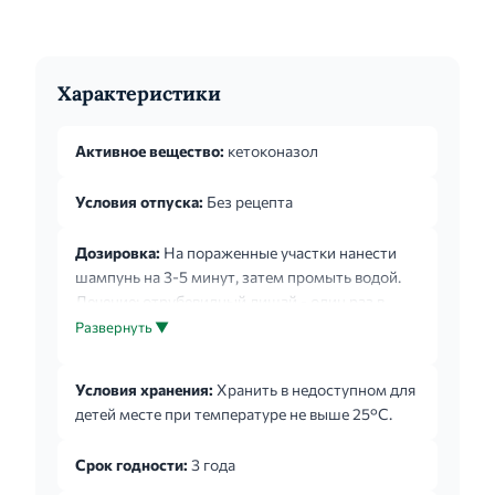
Характеристики
Активное вещество:
кетоконазол
Условия отпуска:
Без рецепта
Дозировка:
На пораженные участки нанести
шампунь на 3-5 минут, затем промыть водой.
Лечение: отрубевидный лишай - один раз в
день в течение 5 дней; себорейный дерматит и
Развернуть ▼
перхоть - два раза в неделю в течение 2-4
недель. Профилактика: отрубевидный лишай -
Условия хранения:
Хранить в недоступном для
один раз в день в течение 3 дней (разовый курс
детей месте при температуре не выше 25°С.
лечения перед наступлением лета); себорейный
дерматит и перхоть - еженедельно или 1 раз в
Срок годности:
3 года
две недели. Особенностей применения у детей