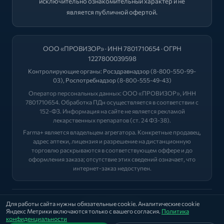
исключительно ознакомительный характер и не
является публичной офертой.
ООО «ПРОВИЗОР» · ИНН 7801710654 · ОГРН
1227800039598
Контролирующие органы:
Росздравнадзор
(8-800-550-99-
03),
Роспотребнадзор
(8-800-555-49-43)
Оператор персональных данных: ООО «ПРОВИЗОР», ИНН
7801710654. Обработка ПДн осуществляется в соответствии с
152-ФЗ. Информация на сайте не является рекламой
лекарственных препаратов (ст. 24 ФЗ-38).
Farma+ является владельцем агрегатора. Конкретные продавец,
адрес аптеки, лицензия и разрешение на дистанционную
торговлю раскрываются в соответствующем оффере и до
оформления заказа; отсутствие этих сведений означает, что
интернет-заказ недоступен.
2026 © "ФАРМА+"
Для работы сайта нужны обязательные cookie. Аналитические cookie
Яндекс Метрики включаются только с вашего согласия.
Политика
Политика
|
Оферта
|
Лицензии
конфиденциальности