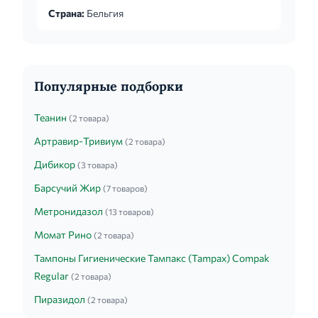
не имеется
Страна:
Бельгия
Популярные подборки
Теанин
(2 товара)
Артравир-Тривиум
(2 товара)
Дибикор
(3 товара)
Барсучий Жир
(7 товаров)
Метронидазол
(13 товаров)
Момат Рино
(2 товара)
Тампоны Гигиенические Тампакс (Tampax) Compak
Regular
(2 товара)
Пиразидол
(2 товара)