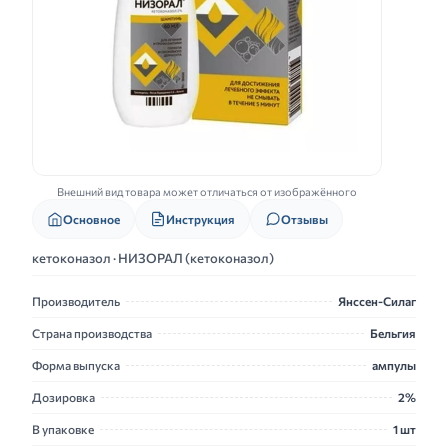
Внешний вид товара может отличаться от изображённого
Основное
Инструкция
Отзывы
кетоконазол · НИЗОРАЛ (кетоконазол)
Производитель
Янссен-Силаг
Страна производства
Бельгия
Форма выпуска
ампулы
Дозировка
2%
В упаковке
1 шт