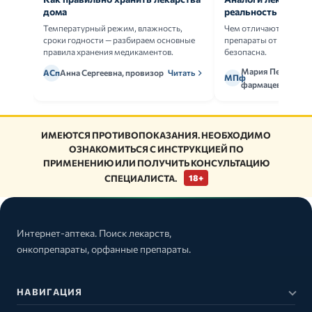
дома
реальность
Температурный режим, влажность,
Чем отличаются ориг
сроки годности — разбираем основные
препараты от дженери
правила хранения медикаментов.
безопасна.
Мария Петрова,
АСп
Анна Сергеевна, провизор
Читать
МПф
фармацевт
ИМЕЮТСЯ ПРОТИВОПОКАЗАНИЯ. НЕОБХОДИМО
ОЗНАКОМИТЬСЯ С ИНСТРУКЦИЕЙ ПО
ПРИМЕНЕНИЮ ИЛИ ПОЛУЧИТЬ КОНСУЛЬТАЦИЮ
СПЕЦИАЛИСТА.
18+
Интернет-аптека. Поиск лекарств,
онкопрепараты, орфанные препараты.
НАВИГАЦИЯ