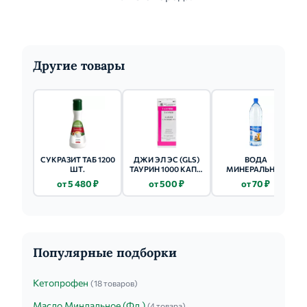
Другие товары
СУКРАЗИТ ТАБ 1200
ДЖИ ЭЛ ЭС (GLS)
ВОДА
ШТ.
ТАУРИН 1000 КАПС.
МИНЕРАЛЬНАЯ
400МГ 120 ШТ.
СВЯТОЙ
от 5 480 ₽
от 500 ₽
от 70 ₽
ИСТОЧНИК 1Л
НЕГАЗИРОВАННАЯ
Популярные подборки
Кетопрофен
(18 товаров)
Масло Миндальное (Фл.)
(4 товара)