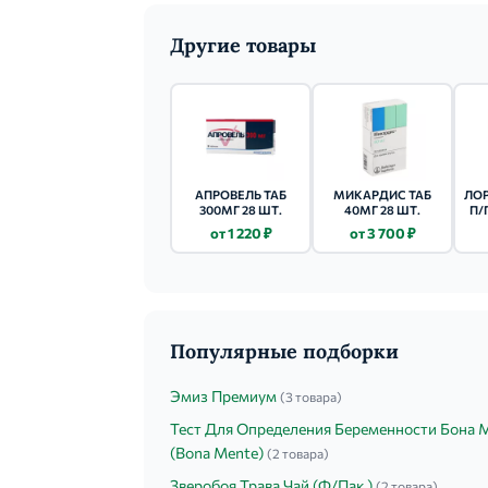
Другие товары
АПРОВЕЛЬ ТАБ
МИКАРДИС ТАБ
ЛОР
300МГ 28 ШТ.
40МГ 28 ШТ.
П/
от 1 220 ₽
от 3 700 ₽
Популярные подборки
Эмиз Премиум
(3 товара)
Тест Для Определения Беременности Бона 
(Bona Mente)
(2 товара)
Зверобоя Трава Чай (Ф/Пак.)
(2 товара)