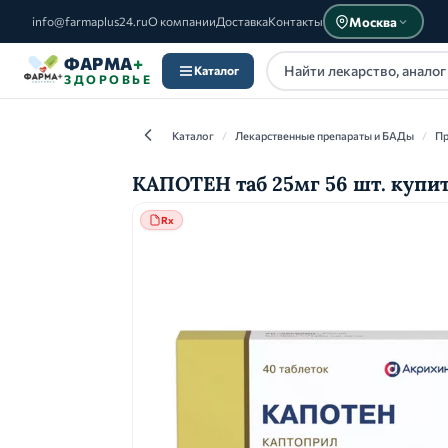
Москва
info@farmaplus24.ru
О компании
Доставка
Контакты
ФАРМА
+
Каталог
ЗДОРОВЬЕ
Каталог
/
Лекарственные препараты и БАДы
/
Пр
КАПОТЕН таб 25мг 56 шт. купи
Rx
Каталог