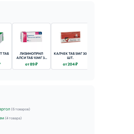
Т ТАБ
ЛИЗИНОПРИЛ
КАЛЧЕК ТАБ 5МГ 30
КО-ПЕРИНЕВА ТАБ
АЛСИ ТАБ 10МГ 30
ШТ.
0.625МГ + 2МГ 30
2.5МГ
ШТ.
ШТ.
₽
от 89 ₽
от 204 ₽
от 580 ₽
аргол
(6 товаров)
ам
(4 товара)