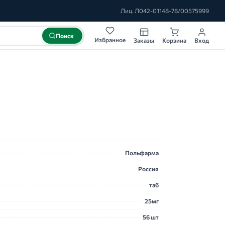
Лиц. Л042-01148-78/00575999
Поиск
Избранное
Заказы
Корзина
Вход
Польфарма
Россия
таб
25мг
56 шт