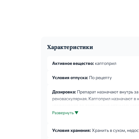
Характеристики
Активное вещество:
каптоприл
Условия отпуска:
По рецепту
Дозировка:
Препарат назначают внутрь за 
реноваскулярная. Каптоприл назначают в н
увеличивают до достижения оптимального
каптоприла составляет 25 мг 2 раза в сутки;
Развернуть ▼
Условия хранения:
Хранить в сухом, недос