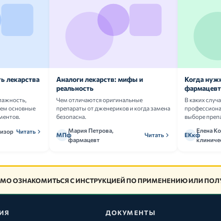
ь лекарства
Аналоги лекарств: мифы и
Когда нуж
реальность
фармацевт
лажность,
Чем отличаются оригинальные
В каких случ
аем основные
препараты от дженериков и когда замена
профессион
ментов.
безопасна.
выборе преп
Мария Петрова,
Елена Ко
визор
Читать
МПф
Читать
ЕКкф
фармацевт
клиниче
МО ОЗНАКОМИТЬСЯ С ИНСТРУКЦИЕЙ ПО ПРИМЕНЕНИЮ ИЛИ ПОЛУ
ИЯ
ДОКУМЕНТЫ