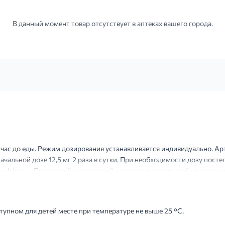
В данный момент товар отсутствует в аптеках вашего города.
час до еды. Режим дозирования устанавливается индивидуально. Арт
ачальной дозе 12,5 мг 2 раза в сутки. При необходимости дозу посте
 эффекта. При мягкой и умеренной степени артериальной гипертен
 максимальная доза - 50 мг 2 раза в сутки. При тяжелой а...
тупном для детей месте при температуре не выше 25 °С.