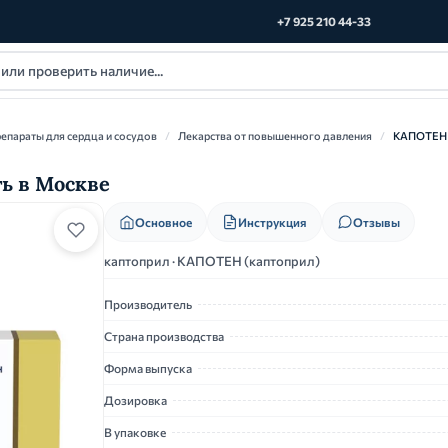
+7 925 210 44-33
епараты для сердца и сосудов
/
Лекарства от повышенного давления
/
КАПОТЕН
ть в Москве
Основное
Инструкция
Отзывы
каптоприл · КАПОТЕН (каптоприл)
Производитель
Страна производства
Форма выпуска
Дозировка
В упаковке