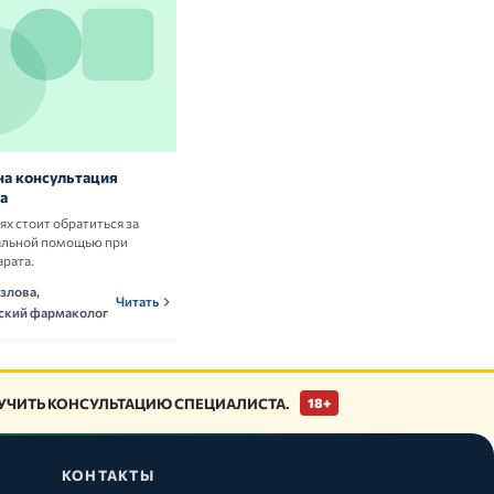
на консультация
Витамины и БАД: нужны ли они
а
здоровым людям
аях стоит обратиться за
Разбираем научные данные о пользе и
альной помощью при
рисках приёма витаминных комплексов.
арата.
Ольга Новикова,
ОНн
Читать
злова,
нутрициолог
Читать
ский фармаколог
ЧИТЬ КОНСУЛЬТАЦИЮ СПЕЦИАЛИСТА.
18+
КОНТАКТЫ