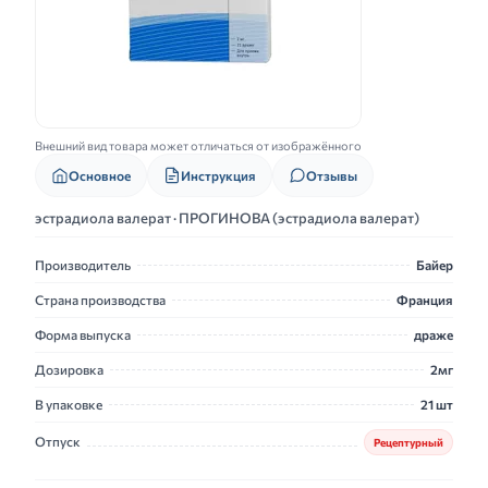
Внешний вид товара может отличаться от изображённого
Основное
Инструкция
Отзывы
эстрадиола валерат · ПРОГИНОВА (эстрадиола валерат)
Производитель
Байер
Страна производства
Франция
Форма выпуска
драже
Дозировка
2мг
В упаковке
21 шт
Отпуск
Рецептурный