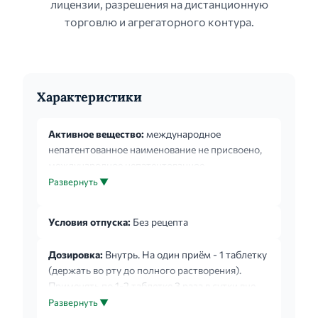
лицензии, разрешения на дистанционную
торговлю и агрегаторного контура.
Характеристики
Активное вещество:
международное
непатентованное наименование не присвоено,
международное непатентованное
наименование не присвоено, международное
Развернуть ▼
непатентованное наименование не присвоено
Условия отпуска:
Без рецепта
Дозировка:
Внутрь. На один приём - 1 таблетку
(держать во рту до полного растворения).
Применять по 1-2 таблетке 3 раза в сутки вне
приёма пищи. В зависимости от тяжести
Развернуть ▼
состояния в первые три дня частота приёма