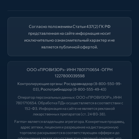
Согласно положениям Статьи 437(2) ГК РФ
представленная на сайте информация носит
исключительно ознакомительный характер и не
является публичной офертой.
ООО «ПРОВИЗОР» · ИНН 7801710654 · ОГРН
1227800039598
Контролирующие органы:
Росздравнадзор
(8-800-550-99-
03),
Роспотребнадзор
(8-800-555-49-43)
Оператор персональных данных: ООО «ПРОВИЗОР», ИНН
7801710654. Обработка ПДн осуществляется в соответствии с
152-ФЗ. Информация на сайте не является рекламой
лекарственных препаратов (ст. 24 ФЗ-38).
Farma+ является владельцем агрегатора. Конкретные продавец,
адрес аптеки, лицензия и разрешение на дистанционную
торговлю раскрываются в соответствующем оффере и до
оформления заказа; отсутствие этих сведений означает, что