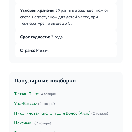
может быть увеличена до 4-6 раз в сутки.
Условия хранения:
Хранить в защищенном от
Длительность терапии зависит от тяжести
света, недоступном для детей месте, при
заболевания и определяется лечащим врачом.
температуре не выше 25 С.
Срок годности:
3 года
Страна:
Россия
Популярные подборки
Телзап Плюс
(4 товара)
Уро-Ваксом
(2 товара)
Никотиновая Кислота Для Волос (Амп.)
(2 товара)
Наксимин
(2 товара)