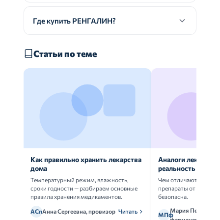
Где купить РЕНГАЛИН?
Статьи по теме
Как правильно хранить лекарства
Аналоги лекарств:
дома
реальность
Температурный режим, влажность,
Чем отличаются ориг
сроки годности — разбираем основные
препараты от дженери
правила хранения медикаментов.
безопасна.
Мария Петрова,
АСп
Анна Сергеевна, провизор
Читать
МПф
фармацевт