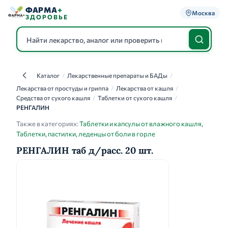
ФАРМА
+
Москва
ЗДОРОВЬЕ
Каталог
/
Лекарственные препараты и БАДы
/
Каталог
Лекарства от простуды и гриппа
/
Лекарства от кашля
/
Средства от сухого кашля
/
Таблетки от сухого кашля
/
РЕНГАЛИН
Также в категориях:
Таблетки и капсулы от влажного кашля
,
Таблетки, пастилки, леденцы от боли в горле
РЕНГАЛИН таб д/расс. 20 шт.