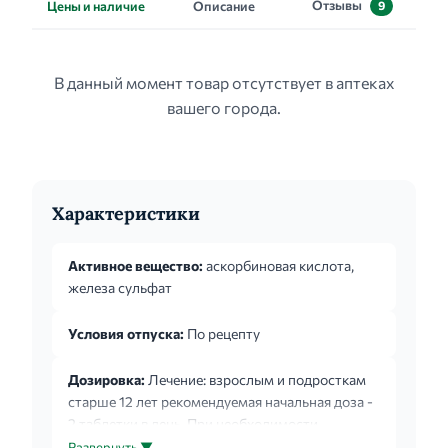
Отзывы
Цены и наличие
Описание
9
В данный момент товар отсутствует в аптеках
вашего города.
Характеристики
Активное вещество:
аскорбиновая кислота,
железа сульфат
Условия отпуска:
По рецепту
Дозировка:
Лечение: взрослым и подросткам
старше 12 лет рекомендуемая начальная доза -
2 таблетки в день. При необходимости,
например, при развитии побочных реакций,
Развернуть ▼