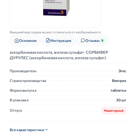
Внешний вид товара может отличаться от изображённого
Основное
Инструкция
Отзывы
9
аскорбиновая кислота, железа сульфат · СОРБИФЕР
ДУРУЛЕС (аскорбиновая кислота, железа сульфат)
Производитель
Эгис
Страна производства
Венгрия
Форма выпуска
таблетки
В упаковке
30 шт
Отпуск
Рецептурный
Все характеристики