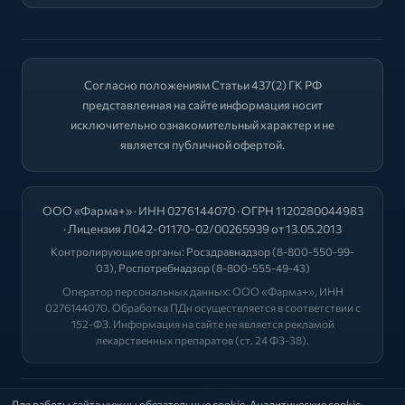
Согласно положениям Статьи 437(2) ГК РФ
представленная на сайте информация носит
исключительно ознакомительный характер и не
является публичной офертой.
ООО «Фарма+» · ИНН 0276144070 · ОГРН 1120280044983
· Лицензия Л042-01170-02/00265939 от 13.05.2013
Контролирующие органы:
Росздравнадзор
(8-800-550-99-
03),
Роспотребнадзор
(8-800-555-49-43)
Оператор персональных данных: ООО «Фарма+», ИНН
0276144070. Обработка ПДн осуществляется в соответствии с
152-ФЗ. Информация на сайте не является рекламой
лекарственных препаратов (ст. 24 ФЗ-38).
2026 © "ФАРМА+"
Для работы сайта нужны обязательные cookie. Аналитические cookie