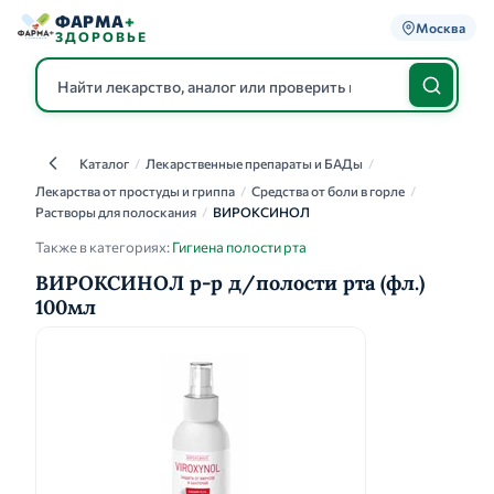
ФАРМА
+
Москва
ЗДОРОВЬЕ
Каталог
/
Лекарственные препараты и БАДы
/
Каталог
Лекарства от простуды и гриппа
/
Средства от боли в горле
/
Растворы для полоскания
/
ВИРОКСИНОЛ
Также в категориях:
Гигиена полости рта
ВИРОКСИНОЛ р-р д/полости рта (фл.)
100мл