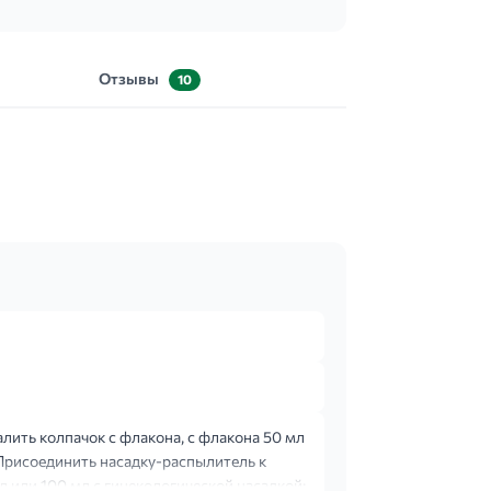
Отзывы
10
лить колпачок с флакона, с флакона 50 мл
 Присоединить насадку-распылитель к
 или 100 мл с гинекологической насадкой: