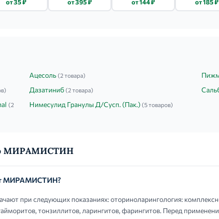
от 35 ₽
от 395 ₽
от 144 ₽
от 185 ₽
Ацесоль
Пижм
(2 товара)
Дазатиниб
Саль
ов)
(2 товара)
mal
Нимесулид Гранулы Д/Сусп. (Пак.)
(2
(5 товаров)
ы о МИРАМИСТИН
ают МИРАМИСТИН?
ют при следующих показаниях: оториноларингология: комплексно
 гайморитов, тонзиллитов, ларингитов, фарингитов. Перед примене