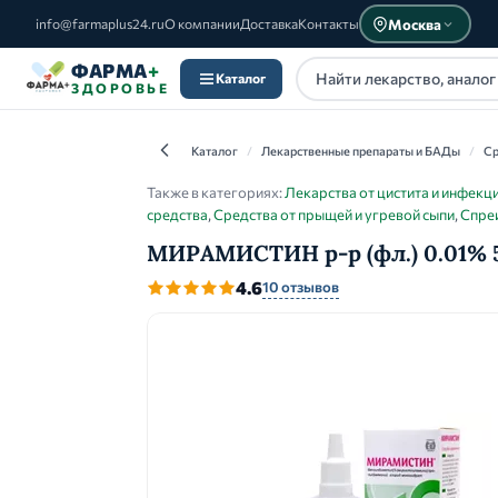
Москва
info@farmaplus24.ru
О компании
Доставка
Контакты
ФАРМА
+
Каталог
ЗДОРОВЬЕ
Каталог
/
Лекарственные препараты и БАДы
/
Ср
Также в категориях:
Лекарства от цистита и инфек
средства
,
Средства от прыщей и угревой сыпи
,
Спреи
МИРАМИСТИН р-р (фл.) 0.01% 
Каталог
4.6
10 отзывов