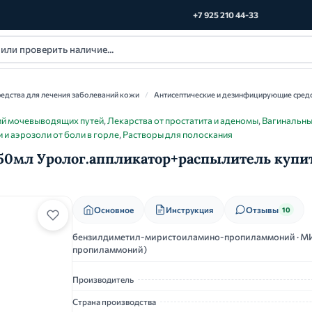
+7 925 210 44-33
едства для лечения заболеваний кожи
/
Антисептические и дезинфицирующие сред
ций мочевыводящих путей
,
Лекарства от простатита и аденомы
,
Вагинальные
 и аэрозоли от боли в горле
,
Растворы для полоскания
50мл Уролог.аппликатор+распылитель купит
Основное
Инструкция
Отзывы
10
бензилдиметил-миристоиламино-пропиламмоний · 
пропиламмоний)
Производитель
Страна производства