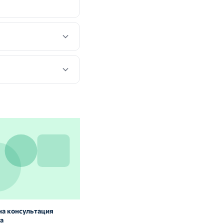
на консультация
Витамины и БАД: нужны ли они
а
здоровым людям