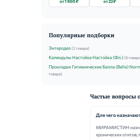
от 1 900 ₽
от 22 ₽
5 ШТ.
Популярные подборки
Энтеродез
(2 товара)
Календулы Настойка Настойка (Фл.)
(6 товар
Прокладки Гигиенические Белла (Bella) Nor
товара)
Частые вопрос
Для чего назнач
МИРАМИСТИН назнача
хронических отитов,