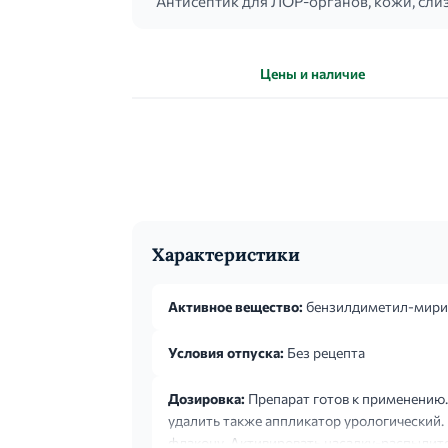
Антисептик для ЛОР-органов, кожи, сл
Цены и наличие
Характеристики
Активное вещество:
бензилдиметил-мири
Условия отпуска:
Без рецепта
Дозировка:
Препарат готов к применению.
удалить также аппликатор урологический.
флакону. Активировать насадку-распылите