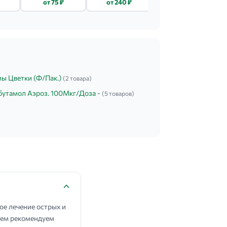
от 75 ₽
от 240 ₽
от 276 ₽
100МЛ
Д/МЕСТН. И
НАРУЖН. ПРИМ.
20МГ №10
ы Цветки (Ф/Пак.)
(2 товара)
бутамол Аэроз. 100Мкг/Доза -
(5 товаров)
е лечение острых и
нием рекомендуем