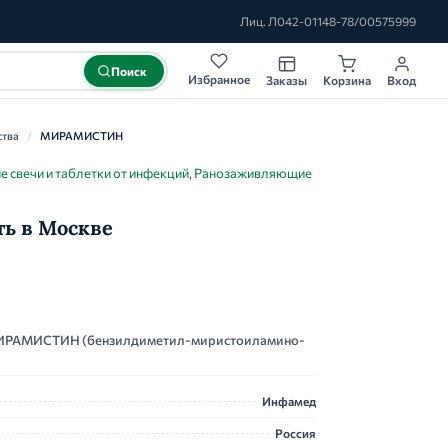
Лиц. Л042-01148-78/00575999
Поиск
Избранное
Заказы
Корзина
Вход
ства
/
МИРАМИСТИН
 свечи и таблетки от инфекций
,
Ранозаживляющие
ь в Москве
МИРАМИСТИН (бензилдиметил-миристоиламино-
Инфамед
Россия