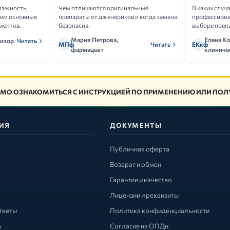
лажность,
Чем отличаются оригинальные
В каких случ
аем основные
препараты от дженериков и когда замена
профессион
ментов.
безопасна.
выборе преп
Мария Петрова,
Елена Ко
визор
Читать
МПф
Читать
ЕКкф
фармацевт
клиниче
МО ОЗНАКОМИТЬСЯ С ИНСТРУКЦИЕЙ ПО ПРИМЕНЕНИЮ ИЛИ ПОЛУ
ИЯ
ДОКУМЕНТЫ
Публичная оферта
Возврат и обмен
Гарантии и качество
Лицензии и реквизиты
тветы
Политика конфиденциальности
ь
Согласие на ОПДн