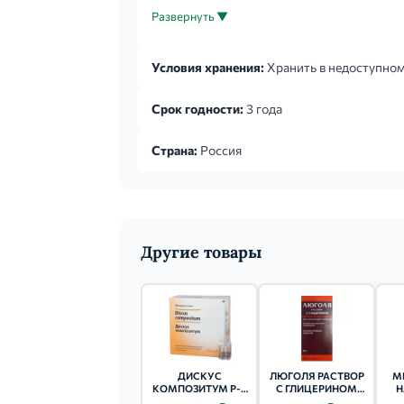
Удалить колпачок с флакона. Извлечь прил
Развернуть ▼
Условия хранения:
Хранить в недоступном 
Срок годности:
3 года
Страна:
Россия
Другие товары
ДИСКУС
ЛЮГОЛЯ РАСТВОР
М
КОМПОЗИТУМ Р-Р
С ГЛИЦЕРИНОМ
Н
Д/ИН. (АМП.) 2.2МЛ
(ФЛ.) 25МЛ 1 ШТ.