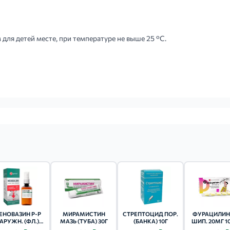
агаемую гинекологическую насадку из защитной...
для детей месте, при температуре не выше 25 °С.
ЕНОВАЗИН Р-Р
МИРАМИСТИН
СТРЕПТОЦИД ПОР.
ФУРАЦИЛИН
АРУЖН. (ФЛ.)
МАЗЬ (ТУБА) 30Г
(БАНКА) 10Г
ШИП. 20МГ 1
40МЛ