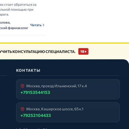
аях стоит обратиться за
Разбираем научные данные о пользе и
альной помощью при
рисках приёма витаминных комплексов.
арата.
Ольга Новикова,
ОНн
Читать
злова,
нутрициолог
Читать
ский фармаколог
ЧИТЬ КОНСУЛЬТАЦИЮ СПЕЦИАЛИСТА.
18+
КОНТАКТЫ
Москва, проезд Ильменский, 17 к.4
+79153544153
Москва, Каширское шоссе, 65 к.1
+79252104433