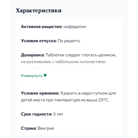
Характеристики
Активное вещество:
нифедипин
Условия отпуска:
По рецепту
Дозировка:
Таблетки следует глотать целиком,
не разжевывая, с небольшим количеством
воды. Рекомендуемая начальная доза
препарата Кордафлекс® - 2 раза по одной
Развернуть ▼
таблетке (2 х 20 мг). При необходимости
суточную дозу можно повысить до 2 раз по 2
Условия хранения:
Хранить в недоступном для
таблетки. Максимальная суточная доза
детей месте при температуре не выше 25°С.
нифедипина не должна превышать 120 мг.
Рекомендуется разделить суточную дозу на 2
Срок годности:
5 лет
приема с 12-часовыми интервалами. У
пациентов с нарушениями функции печени
Страна:
Венгрия
препарат применяют с осторожностью под
контролем функции печени, при тяж...