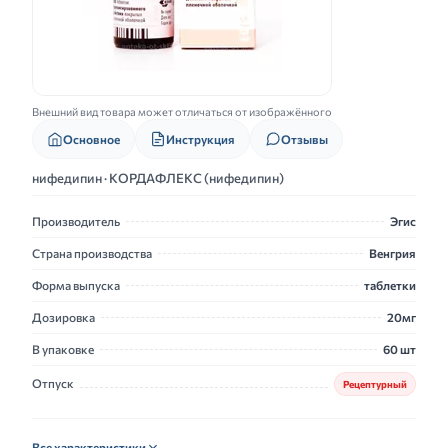
Внешний вид товара может отличаться от изображённого
Основное
Инструкция
Отзывы
нифедипин · КОРДАФЛЕКС (нифедипин)
Производитель
Эгис
Страна производства
Венгрия
Форма выпуска
таблетки
Дозировка
20мг
В упаковке
60 шт
Отпуск
Рецептурный
Все характеристики