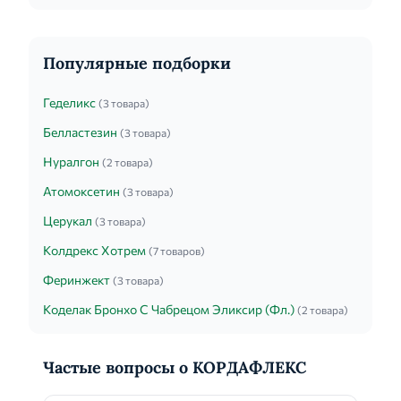
Популярные подборки
Геделикс
(3 товара)
Белластезин
(3 товара)
Нуралгон
(2 товара)
Атомоксетин
(3 товара)
Церукал
(3 товара)
Колдрекс Хотрем
(7 товаров)
Феринжект
(3 товара)
Коделак Бронхо С Чабрецом Эликсир (Фл.)
(2 товара)
Частые вопросы о КОРДАФЛЕКС