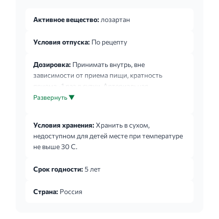
Активное вещество:
лозартан
Условия отпуска:
По рецепту
Дозировка:
Принимать внутрь, вне
зависимости от приема пищи, кратность
приема -1 раз в сутки. Артериальная
гипертензия: средняя суточная доза составляет
Развернуть ▼
50 мг. Максимальный антигипертензивный
эффект достигается в течение 3-6 недель
Условия хранения:
Хранить в сухом,
терапии. У некоторых пациентов можно
недоступном для детей месте при температуре
достичь более выраженного эффекта путем
не выше 30 С.
увеличения дозы препарата до 100 мг в сутки в
два приема или в один прием. На фоне приема
Срок годности:
5 лет
больших доз диуретиков рекомендуется
начинать терапию с 25 мг в сутки в один прием.
Страна:
Россия
У пациентов пожилого возр...