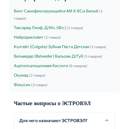
Бинт Самофиксирующийся 4М Х 8См Белый
(3
товара)
Тексаред Лиоф. Д/Ин. (Фл.)
(2 товара)
Нейродикловит
(2 товара)
Колгейт (Colgate) Зубная Паста Детская
(2 товара)
Бельведер (Belweder) Бальзам Д/Губ
(5 товаров)
Ацетилсалициловая Кислота
(8 товаров)
Окумед
(2 товара)
Фокусин
(3 товара)
Частые вопросы о ЭСТРОВЭЛ
Для чего назначают ЭСТРОВЭЛ?