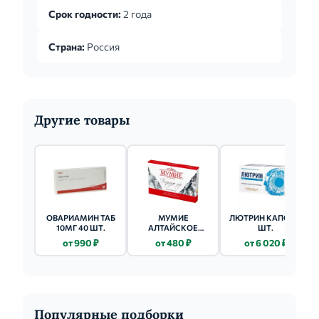
Срок годности:
2 года
Страна:
Россия
Другие товары
ОВАРИАМИН ТАБ
МУМИЕ
ЛЮТРИН КАПС. 30
10МГ 40 ШТ.
АЛТАЙСКОЕ
ШТ.
ЗОЛОТОЕ ТАБ 0.2Г
от 990 ₽
от 480 ₽
от 6 020 ₽
60 ШТ.
Популярные подборки