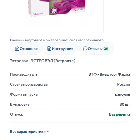
Внешний вид товара может отличаться от изображённого
Основное
Инструкция
Отзывы
26
Эстровэл · ЭСТРОВЭЛ (Эстровэл)
Производитель
ВТФ - Внешторг Фарма
Страна производства
Россия
Форма выпуска
капсулы
В упаковке
30 шт
Отпуск
Без рецепта
Все характеристики