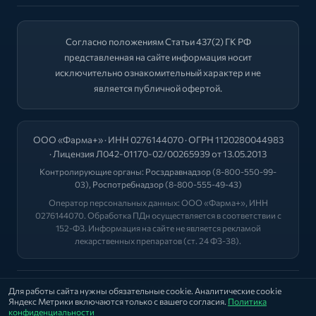
Согласно положениям Статьи 437(2) ГК РФ
представленная на сайте информация носит
исключительно ознакомительный характер и не
является публичной офертой.
ООО «Фарма+» · ИНН 0276144070 · ОГРН 1120280044983
· Лицензия Л042-01170-02/00265939 от 13.05.2013
Контролирующие органы:
Росздравнадзор
(8-800-550-99-
03),
Роспотребнадзор
(8-800-555-49-43)
Оператор персональных данных: ООО «Фарма+», ИНН
0276144070. Обработка ПДн осуществляется в соответствии с
152-ФЗ. Информация на сайте не является рекламой
лекарственных препаратов (ст. 24 ФЗ-38).
2026 © "ФАРМА+"
Для работы сайта нужны обязательные cookie. Аналитические cookie
Яндекс Метрики включаются только с вашего согласия.
Политика
Политика
|
Оферта
|
Лицензии
конфиденциальности