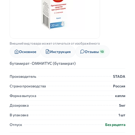
Внешний вид товара может отличаться от изображённого
Основное
Инструкция
Отзывы
13
бутамират · ОМНИТУС (бутамират)
Производитель
STADA
Страна производства
Россия
Форма выпуска
капли
Дозировка
5мг
В упаковке
1 шт
Отпуск
Без рецепта