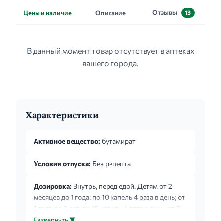
Отзывы
Цены и наличие
Описание
13
В данный момент товар отсутствует в аптеках
вашего города.
Характеристики
Активное вещество:
бутамират
Условия отпуска:
Без рецепта
Дозировка:
Внутрь, перед едой. Детям от 2
месяцев до 1 года: по 10 капель 4 раза в день; от
1 года до 3 лет: по 15 капель 4 раза в день; от 3
лет и старше: по 25 капель 4 раза в день. Если
Развернуть ▼