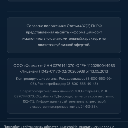
Согласно положениям Статьи 437(2) ГК РФ
представленная на сайте информация носит
исключительно ознакомительный характер и не
является публичной офертой.
ООО «Фарма+» · ИНН 0276144070 · ОГРН 1120280044983
· Лицензия Л042-01170-02/00265939 от 13.05.2013
Контролирующие органы:
Росздравнадзор
(8-800-550-99-
03),
Роспотребнадзор
(8-800-555-49-43)
Оператор персональных данных: ООО «Фарма+», ИНН
0276144070. Обработка ПДн осуществляется в соответствии с
152-ФЗ. Информация на сайте не является рекламой
лекарственных препаратов (ст. 24 ФЗ-38).
2026 © "ФАРМА+"
Для работы сайта нужны обязательные cookie. Аналитические cookie