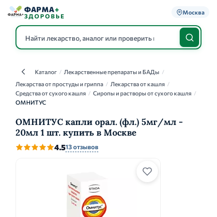
ФАРМА
+
Москва
ЗДОРОВЬЕ
Каталог
/
Лекарственные препараты и БАДы
/
Каталог
Лекарства от простуды и гриппа
/
Лекарства от кашля
/
Средства от сухого кашля
/
Сиропы и растворы от сухого кашля
/
ОМНИТУС
ОМНИТУС капли орал. (фл.) 5мг/мл -
20мл 1 шт. купить в Москве
4.5
13 отзывов