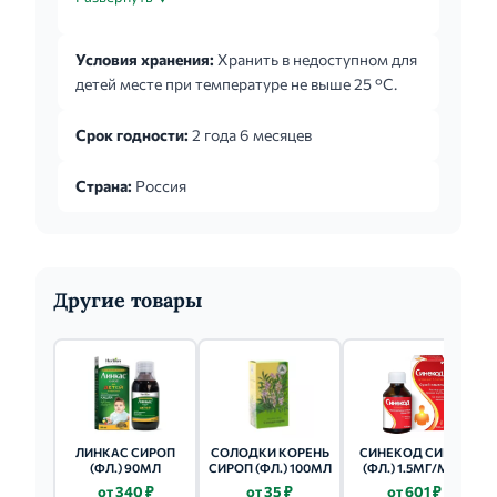
кашель сохраняется более 7 дней, то следует
обратиться к врачу. Перед применением
Условия хранения:
Хранить в недоступном для
препарата у детей до 2 лет следует
детей месте при температуре не выше 25 °С.
проконсультироваться с врачом.
Срок годности:
2 года 6 месяцев
Страна:
Россия
Другие товары
ЛИНКАС СИРОП
СОЛОДКИ КОРЕНЬ
СИНЕКОД СИРОП
(ФЛ.) 90МЛ
СИРОП (ФЛ.) 100МЛ
(ФЛ.) 1.5МГ/МЛ -
100МЛ 1 ШТ.
от 340 ₽
от 35 ₽
от 601 ₽