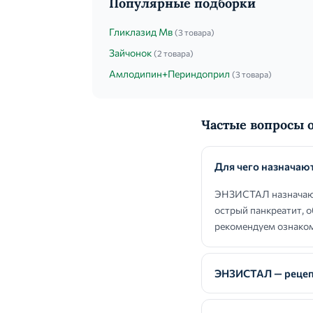
Популярные подборки
Гликлазид Мв
(3 товара)
Зайчонок
(2 товара)
Амлодипин+Периндоприл
(3 товара)
Частые вопросы
Для чего назнача
ЭНЗИСТАЛ назначают 
острый панкреатит, о
рекомендуем ознаком
ЭНЗИСТАЛ — рецеп