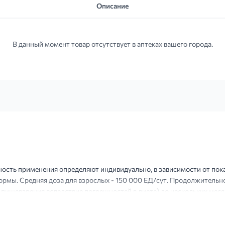
Описание
В данный момент товар отсутствует в аптеках вашего города.
ность применения определяют индивидуально, в зависимости от пока
рмы. Средняя доза для взрослых - 150 000 ЕД/сут. Продолжительно
 пищеварения вследствие погрешностей в диете) до нескольких меся