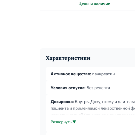
Цены и наличие
Характеристики
Активное вещество:
панкреатин
Условия отпуска:
Без рецепта
Дозировка:
Внутрь. Дозу, схему и длитель
пациента и применяемой лекарственной фо
нескольких дней (при нарушении процесса
постоянной заместительной терапии).
Развернуть ▼