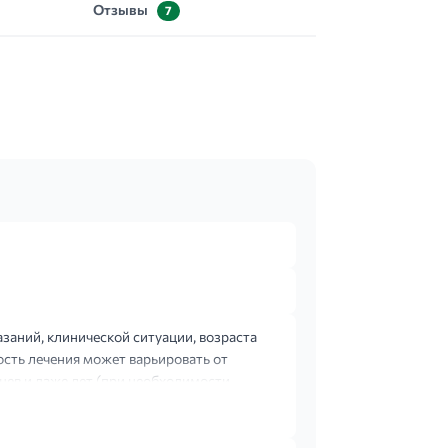
Отзывы
7
заний, клинической ситуации, возраста
сть лечения может варьировать от
цев и даже лет (при необходимости