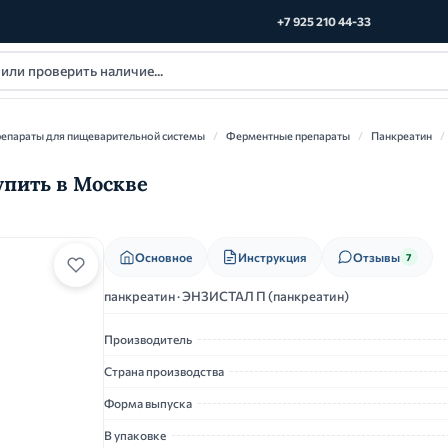
+7 925 210 44-33
епараты для пищеварительной системы
/
Ферментные препараты
/
Панкреатин
/
упить в Москве
Основное
Инструкция
Отзывы
7
панкреатин · ЭНЗИСТАЛ П (панкреатин)
Производитель
Страна производства
Форма выпуска
В упаковке