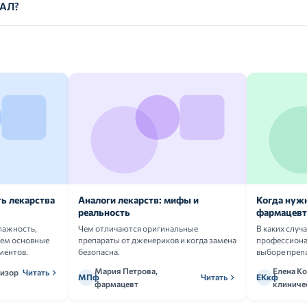
ТАЛ?
ь лекарства
Аналоги лекарств: мифы и
Когда нуж
реальность
фармацевт
лажность,
Чем отличаются оригинальные
В каких случ
аем основные
препараты от дженериков и когда замена
профессион
ментов.
безопасна.
выборе преп
Мария Петрова,
Елена Ко
визор
Читать
МПф
Читать
ЕКкф
фармацевт
клиниче