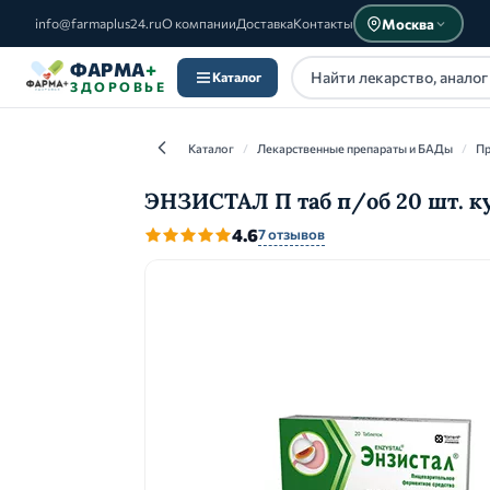
Москва
info@farmaplus24.ru
О компании
Доставка
Контакты
ФАРМА
+
Каталог
ЗДОРОВЬЕ
Каталог
/
Лекарственные препараты и БАДы
/
Пр
ЭНЗИСТАЛ П таб п/об 20 шт. к
4.6
7 отзывов
Каталог