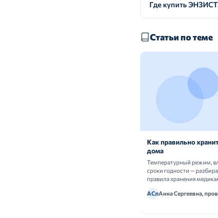
Где купить ЭНЗИС
Статьи по теме
Как правильно хранит
дома
Температурный режим, в
сроки годности — разбир
правила хранения медика
АСп
Анна Сергеевна, про