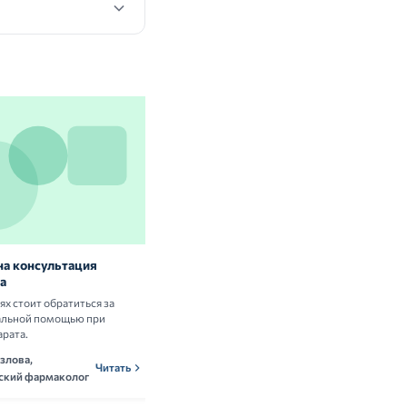
на консультация
Витамины и БАД: нужны ли они
а
здоровым людям
аях стоит обратиться за
Разбираем научные данные о пользе и
альной помощью при
рисках приёма витаминных комплексов.
арата.
Ольга Новикова,
ОНн
Читать
злова,
нутрициолог
Читать
ский фармаколог