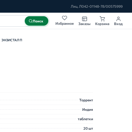
Лиц. Л042-01148-78/00575999
Поиск
Избранное
Заказы
Корзина
Вход
ЭНЗИСТАЛ П
Торрент
Индия
таблетки
20 шт