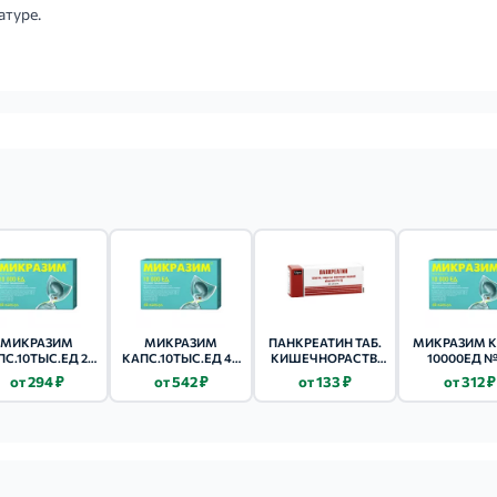
атуре.
МИКРАЗИМ
МИКРАЗИМ
ПАНКРЕАТИН ТАБ.
МИКРАЗИМ К
ПС.10ТЫС.ЕД 20
КАПС.10ТЫС.ЕД 40
КИШЕЧНОРАСТВ.
10000ЕД №
ШТ.
ШТ.
П/ПЛ. ОБ. 25ЕД
от 294 ₽
от 542 ₽
от 133 ₽
от 312 ₽
№60 УП.КОНТ.ЯЧ.