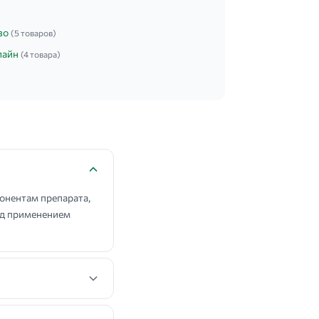
зо
(5 товаров)
лайн
(4 товара)
онентам препарата,
ред применением