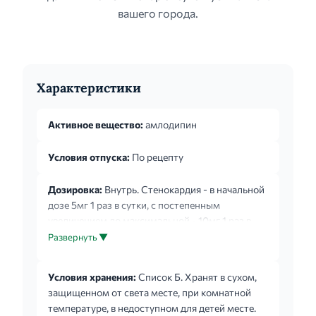
вашего города.
Характеристики
Активное вещество:
амлодипин
Условия отпуска:
По рецепту
Дозировка:
Внутрь. Стенокардия - в начальной
дозе 5мг 1 раз в сутки, с постепенным
увеличением до максимальной - 10мг 1 раз в
сутки. Артериальная гипертензия - 5мг (у
Развернуть ▼
пожилых - 2,5мг) 1 раз сутки, в случае
необходимости через 7-14 дней дозу
Условия хранения:
Список Б. Хранят в сухом,
увеличивают до 10мг.
защищенном от света месте, при комнатной
температуре, в недоступном для детей месте.