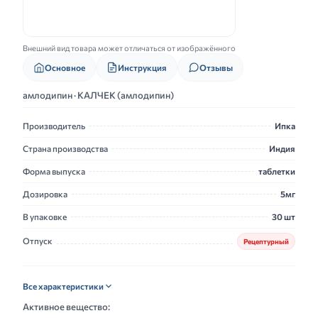
Внешний вид товара может отличаться от изображённого
Основное
Инструкция
Отзывы
амлодипин · КАЛЧЕК (амлодипин)
Производитель
Ипка
Страна производства
Индия
Форма выпуска
таблетки
Дозировка
5мг
В упаковке
30 шт
Отпуск
Рецептурный
Все характеристики
Активное вещество: