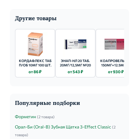
Другие товары
КОРДАФЛЕКС ТАБ
ЭНАП-НЛ 20 ТАБ.
КОАПРОВЕЛЬ ТАБ
П/ОБ 10МГ 100 ШТ.
20МГ/12,5МГ №20
150МГ+12.5МГ 28
ШТ.
от 86 ₽
от 543 ₽
от 930 ₽
Популярные подборки
Форметин
(2 товара)
Орал-Би (Oral-B) Зубная Щетка 3-Effect Classic
(2
товара)