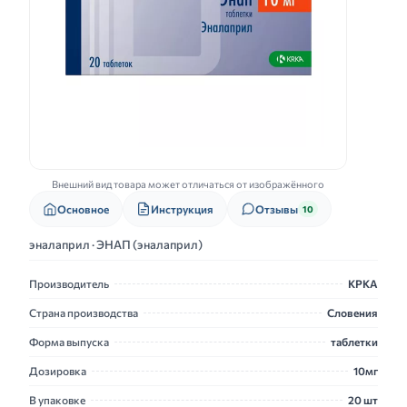
Внешний вид товара может отличаться от изображённого
Основное
Инструкция
Отзывы
10
эналаприл · ЭНАП (эналаприл)
Производитель
КРКА
Страна производства
Словения
Форма выпуска
таблетки
Дозировка
10мг
В упаковке
20 шт