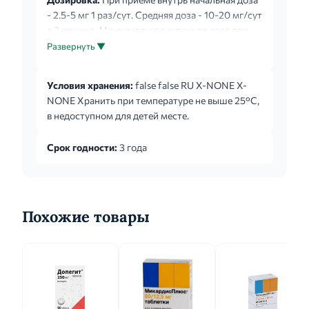
- 2.5-5 мг 1 раз/сут. Средняя доза - 10-20 мг/сут
в 2 приема. Максимальная суточная доза при
приеме внутрь составляет 80 мг.
Развернуть ▼
Условия хранения:
false false RU X-NONE X-
NONE Хранить при температуре не выше 25°C,
в недоступном для детей месте.
Срок годности:
3 года
Похожие товары