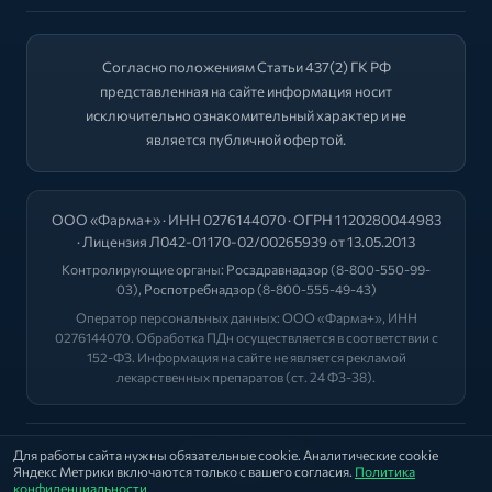
Согласно положениям Статьи 437(2) ГК РФ
представленная на сайте информация носит
исключительно ознакомительный характер и не
является публичной офертой.
ООО «Фарма+» · ИНН 0276144070 · ОГРН 1120280044983
· Лицензия Л042-01170-02/00265939 от 13.05.2013
Контролирующие органы:
Росздравнадзор
(8-800-550-99-
03),
Роспотребнадзор
(8-800-555-49-43)
Оператор персональных данных: ООО «Фарма+», ИНН
0276144070. Обработка ПДн осуществляется в соответствии с
152-ФЗ. Информация на сайте не является рекламой
лекарственных препаратов (ст. 24 ФЗ-38).
2026 © "ФАРМА+"
Для работы сайта нужны обязательные cookie. Аналитические cookie
Яндекс Метрики включаются только с вашего согласия.
Политика
Политика
|
Оферта
|
Лицензии
конфиденциальности