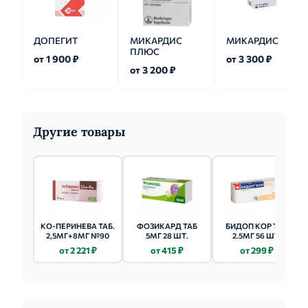
ДОПЕГИТ
МИКАРДИС
МИКАРДИС
ПЛЮС
от 1 900 ₽
от 3 300 ₽
от 3 200 ₽
Другие товары
КО-ПЕРИНЕВА ТАБ.
ФОЗИКАРД ТАБ
БИДОП КОР ТАБ
2,5МГ+8МГ №90
5МГ 28 ШТ.
2.5МГ 56 ШТ.
от 2 221 ₽
от 415 ₽
от 299 ₽