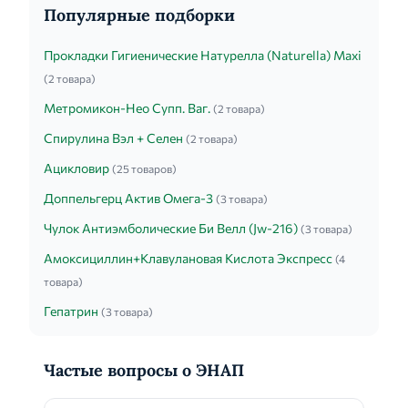
Популярные подборки
Прокладки Гигиенические Натурелла (Naturella) Maxi
(2 товара)
Метромикон-Нео Супп. Ваг.
(2 товара)
Спирулина Вэл + Селен
(2 товара)
Ацикловир
(25 товаров)
Доппельгерц Актив Омега-3
(3 товара)
Чулок Антиэмболические Би Велл (Jw-216)
(3 товара)
Амоксициллин+Клавулановая Кислота Экспресс
(4
товара)
Гепатрин
(3 товара)
Частые вопросы о ЭНАП