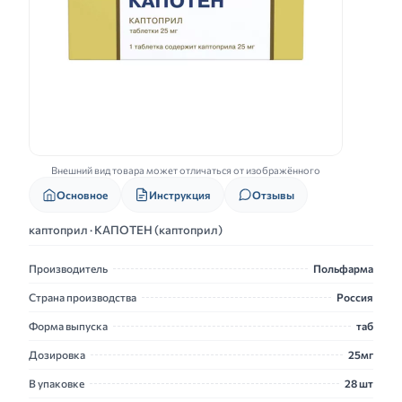
Внешний вид товара может отличаться от изображённого
Основное
Инструкция
Отзывы
каптоприл · КАПОТЕН (каптоприл)
Производитель
Польфарма
Страна производства
Россия
Форма выпуска
таб
Дозировка
25мг
В упаковке
28 шт