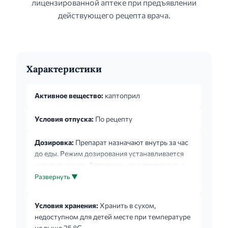
лицензированной аптеке при предъявлении
действующего рецепта врача.
Характеристики
Активное вещество:
каптоприл
Условия отпуска:
По рецепту
Дозировка:
Препарат назначают внутрь за час
до еды. Режим дозирования устанавливается
индивидуально. Артериальная гипертензия, в
том числе реноваскулярная. Каптоприл
Развернуть ▼
назначают в начальной дозе 12,5 мг 2 раза в
сутки. При необходимости дозу постепенно (с
Условия хранения:
Хранить в сухом,
интервалом 2-4 недели) увеличивают до
недоступном для детей месте при температуре
достижения оптимального эффекта. При
не выше 25 °С.