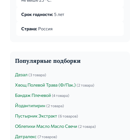
мягкой и умеренной степени артериальной
гипертензии обычная поддерживающая доза
Срок годности:
5 лет
каптоприла составляет 25 мг 2 раза в сутки;
максимальная доза - 50 мг 2 раза в сутки. При
Страна:
Россия
тяжелой а...
Популярные подборки
Дезал
(3 товара)
Хвощ Полевой Трава (Ф/Пак.)
(2 товара)
Бандаж Плечевой
(4 товара)
Йодантипирин
(2 товара)
Пустырник Экстракт
(6 товаров)
Облепихи Масло Масло Свечи
(2 товара)
Детралекс
(7 товаров)