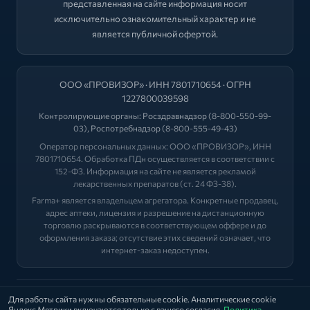
представленная на сайте информация носит
исключительно ознакомительный характер и не
является публичной офертой.
ООО «ПРОВИЗОР» · ИНН 7801710654 · ОГРН
1227800039598
Контролирующие органы:
Росздравнадзор
(8-800-550-99-
03),
Роспотребнадзор
(8-800-555-49-43)
Оператор персональных данных: ООО «ПРОВИЗОР», ИНН
7801710654. Обработка ПДн осуществляется в соответствии с
152-ФЗ. Информация на сайте не является рекламой
лекарственных препаратов (ст. 24 ФЗ-38).
Farma+ является владельцем агрегатора. Конкретные продавец,
адрес аптеки, лицензия и разрешение на дистанционную
торговлю раскрываются в соответствующем оффере и до
оформления заказа; отсутствие этих сведений означает, что
интернет-заказ недоступен.
2026 © "ФАРМА+"
Для работы сайта нужны обязательные cookie. Аналитические cookie
Яндекс Метрики включаются только с вашего согласия.
Политика