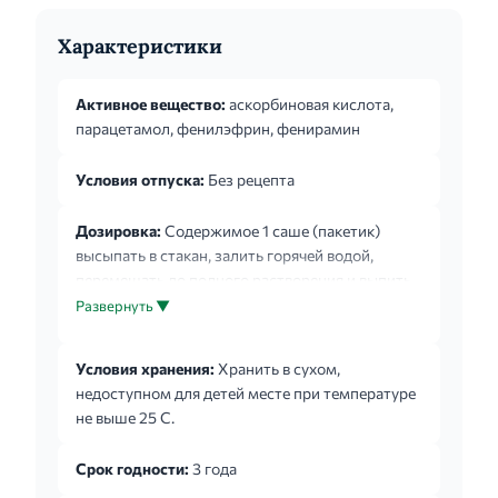
Характеристики
Активное вещество:
аскорбиновая кислота,
парацетамол, фенилэфрин, фенирамин
Условия отпуска:
Без рецепта
Дозировка:
Содержимое 1 саше (пакетик)
высыпать в стакан, залить горячей водой,
перемешать до полного растворения и выпить.
Взрослые и дети старше 12 лет; принимать по
Развернуть ▼
одному пакетику 3-4 раза е сутки с
интервалами между приемами б часов (не
Условия хранения:
Хранить в сухом,
более 4-х пакетиков в сутки).
недоступном для детей месте при температуре
Проконсультируйтесь с врачом, если симптомы
не выше 25 С.
заболевания не проходят в течение 5 дней.
Срок годности:
3 года