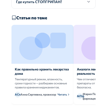
Где купить СТОПГРИПАН?
Статьи по теме
Как правильно хранить лекарства
Аналоги лекарств:
дома
реальность
Температурный режим, влажность,
Чем отличаются ориг
сроки годности — разбираем основные
препараты от дженери
правила хранения медикаментов.
безопасна.
Мария Петрова,
АСп
Анна Сергеевна, провизор
Читать
МПф
фармацевт