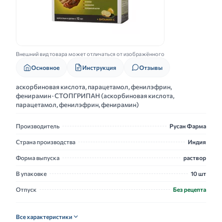
Внешний вид товара может отличаться от изображённого
Основное
Инструкция
Отзывы
аскорбиновая кислота, парацетамол, фенилэфрин,
фенирамин · СТОПГРИПАН (аскорбиновая кислота,
парацетамол, фенилэфрин, фенирамин)
Производитель
Русан Фарма
Страна производства
Индия
Форма выпуска
раствор
В упаковке
10 шт
Отпуск
Без рецепта
Все характеристики