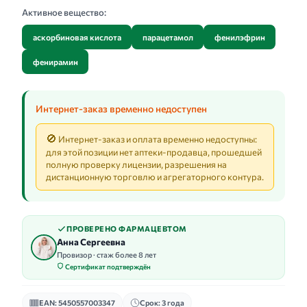
Активное вещество:
аскорбиновая кислота
парацетамол
фенилэфрин
фенирамин
Интернет-заказ временно недоступен
🚫
Интернет-заказ и оплата временно недоступны:
для этой позиции нет аптеки-продавца, прошедшей
полную проверку лицензии, разрешения на
дистанционную торговлю и агрегаторного контура.
ПРОВЕРЕНО ФАРМАЦЕВТОМ
Анна Сергеевна
Провизор · стаж более 8 лет
Сертификат подтверждён
EAN: 5450557003347
Срок: 3 года