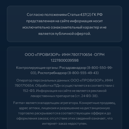
Согласно положениям Статьи 437(2) ГК РФ
представленная на сайте информация носит
исключительно ознакомительный характер и не
является публичной офертой.
ООО «ПРОВИЗОР» · ИНН 7801710654 · ОГРН
1227800039598
Контролирующие органы:
Росздравнадзор
(8-800-550-99-
03),
Роспотребнадзор
(8-800-555-49-43)
Оператор персональных данных: ООО «ПРОВИЗОР», ИНН
7801710654. Обработка ПДн осуществляется в соответствии с
152-ФЗ. Информация на сайте не является рекламой
лекарственных препаратов (ст. 24 ФЗ-38).
Farma+ является владельцем агрегатора. Конкретные продавец,
адрес аптеки, лицензия и разрешение на дистанционную
торговлю раскрываются в соответствующем оффере и до
оформления заказа; отсутствие этих сведений означает, что
интернет-заказ недоступен.