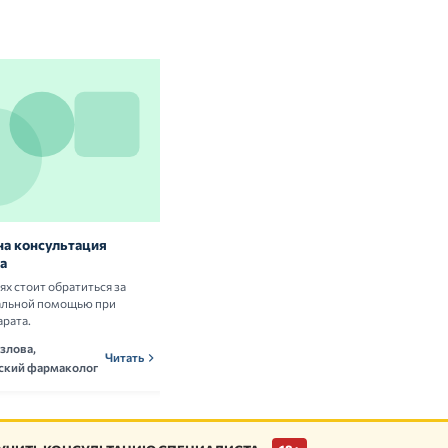
на консультация
Витамины и БАД: нужны ли они
а
здоровым людям
аях стоит обратиться за
Разбираем научные данные о пользе и
альной помощью при
рисках приёма витаминных комплексов.
арата.
Ольга Новикова,
ОНн
Читать
злова,
нутрициолог
Читать
ский фармаколог