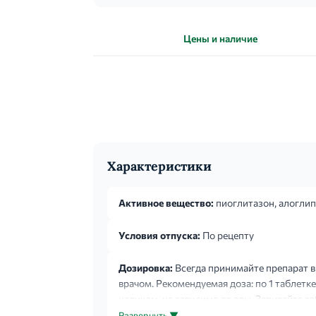
Цены и наличие
Характеристики
Активное вещество:
пиоглитазон, алогли
Условия отпуска:
По рецепту
Дозировка:
Всегда принимайте препарат в
врачом. Рекомендуемая доза: по 1 таблетке 
целиком, не зависимо от еды. Запивайте т
период приема препарата увеличился, то с
Развернуть ▼