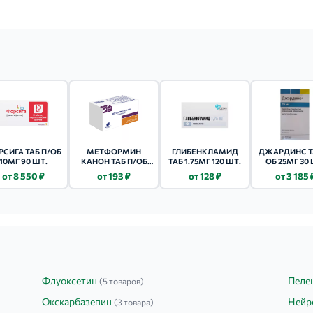
СИГА ТАБ П/ОБ
МЕТФОРМИН
ГЛИБЕНКЛАМИД
ДЖАРДИНС ТА
10МГ 90 ШТ.
КАНОН ТАБ П/ОБ
ТАБ 1.75МГ 120 ШТ.
ОБ 25МГ 30 
850МГ 60 ШТ.
от 8 550 ₽
от 193 ₽
от 128 ₽
от 3 185 
Флуоксетин
Пелен
(5 товаров)
Окскарбазепин
Нейр
(3 товара)