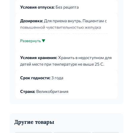
Условия отпуска:
Без рецепта
Дозировка:
Для приема внутрь. Пациентам с
повышенной чувствительностью желудка
рекомендуется принимать препарат во время
еды. Только для кратковременного применения.
Развернуть ▼
Внимательно прочтите инструкцию перед
приемом препарата. Взрослым и детям старше
Условия хранения:
Хранить в недоступном для
12 лет: внутрь по 1 таблетке (200 мг) до 3-4 раз
детей месте при температуре не выше 25 С.
в сутки. Таблетки следует запивать водой. Для
достижения более быстрого терапевтического
Срок годности:
3 года
эффекта у взрослых доза может быть
увеличена до 2 таблеток (400 мг) до 3 раз в
Страна:
Великобритания
сутки. Детям от 6 до 12 лет: по 1 таблетке (...
Другие товары