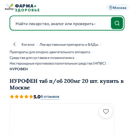
ФАРМА
+
Москва
ЗДОРОВЬЕ
Каталог
/
Лекарственные препараты и БАДы
/
Каталог
Препараты для опорно-двигательного аппарата
/
Средства для суставов и позвоночника
/
Нестероидные противовоспалительные средства (НПВС)
/
НУРОФЕН
НУРОФЕН таб п/об 200мг 20 шт. купить в
Москве
5.0
6 отзывов