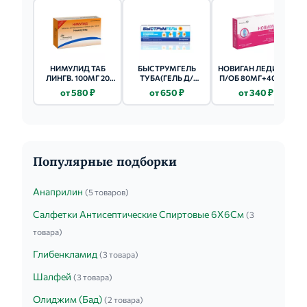
НИМУЛИД ТАБ
БЫСТРУМГЕЛЬ
НОВИГАН ЛЕДИ ТАБ
ЛИНГВ. 100МГ 20
ТУБА(ГЕЛЬ Д/
П/ОБ 80МГ+400МГ
ШТ.
НАРУЖН. ПРИМ.)
10 ШТ.
от 580 ₽
от 650 ₽
от 340 ₽
2,5% 50Г №1
Популярные подборки
Анаприлин
(5 товаров)
Салфетки Антисептические Спиртовые 6Х6См
(3
товара)
Глибенкламид
(3 товара)
Шалфей
(3 товара)
Олиджим (Бад)
(2 товара)