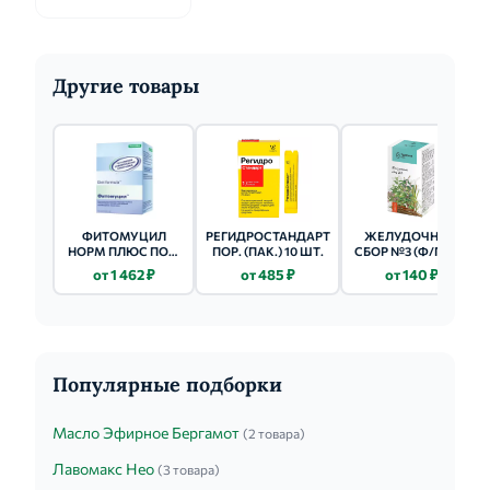
Другие товары
ФИТОМУЦИЛ
РЕГИДРОСТАНДАРТ
ЖЕЛУДОЧНЫЙ
НОРМ ПЛЮС ПОР.
ПОР. (ПАК.) 10 ШТ.
СБОР №3 (Ф/ПАК.)
250Г
2Г 20 ШТ.
от 1 462 ₽
от 485 ₽
от 140 ₽
Популярные подборки
Масло Эфирное Бергамот
(2 товара)
Лавомакс Нео
(3 товара)