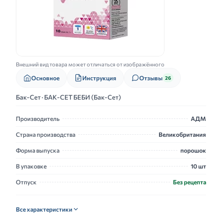
Внешний вид товара может отличаться от изображённого
Основное
Инструкция
Отзывы
26
Бак-Сет · БАК-СЕТ БЕБИ (Бак-Сет)
Производитель
АДМ
Страна производства
Великобритания
Форма выпуска
порошок
В упаковке
10 шт
Отпуск
Без рецепта
Все характеристики