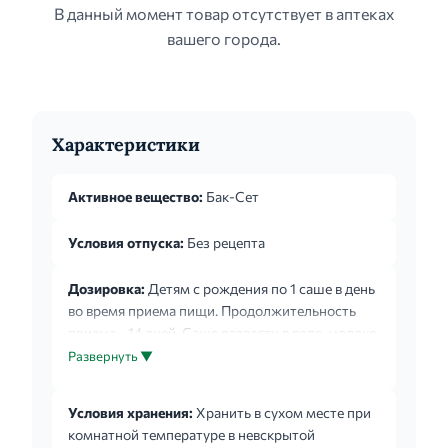
В данный момент товар отсутствует в аптеках
вашего города.
Характеристики
Активное вещество:
Бак-Сет
Условия отпуска:
Без рецепта
Дозировка:
Детям с рождения по 1 саше в день
во время приема пищи. Продолжительность
приема - 14 дней. Саше развести в воде, молоке,
соке, можно добавить в детское питание.
Развернуть ▼
Условия хранения:
Хранить в сухом месте при
комнатной температуре в невскрытой