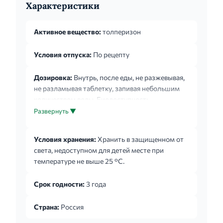
Характеристики
Активное вещество:
толперизон
Условия отпуска:
По рецепту
Дозировка:
Внутрь, после еды, не разжевывая,
не разламывая таблетку, запивая небольшим
количеством воды. Биодоступность
толперизона снижается при приеме натощак.
Развернуть ▼
По 50 мг 3 раза в день, постепенно повышая
дозу до 150 мг 3 раза в день. Пациенты с
Условия хранения:
Хранить в защищенном от
почечной недостаточностью. Опыт применения
света, недоступном для детей месте при
толперизона у пациентов с почечной
температуре не выше 25 °С.
недостаточностью ограничен, у данной
категории пациентов чаще возникали
Срок годности:
3 года
нежелательные реакции. Поэтому у пациентов с
нарушениями функции почек средней степени
Страна:
Россия
необходимо проводить подб...