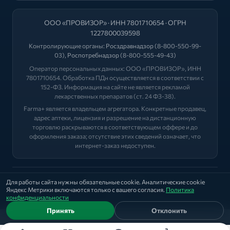
ООО «ПРОВИЗОР» · ИНН 7801710654 · ОГРН
1227800039598
Контролирующие органы:
Росздравнадзор
(8-800-550-99-
03),
Роспотребнадзор
(8-800-555-49-43)
Оператор персональных данных: ООО «ПРОВИЗОР», ИНН
7801710654. Обработка ПДн осуществляется в соответствии с
152-ФЗ. Информация на сайте не является рекламой
лекарственных препаратов (ст. 24 ФЗ-38).
Farma+ является владельцем агрегатора. Конкретные продавец,
адрес аптеки, лицензия и разрешение на дистанционную
торговлю раскрываются в соответствующем оффере и до
оформления заказа; отсутствие этих сведений означает, что
интернет-заказ недоступен.
2026 © "ФАРМА+"
Для работы сайта нужны обязательные cookie. Аналитические cookie
Яндекс Метрики включаются только с вашего согласия.
Политика
Политика
|
Оферта
|
Лицензии
конфиденциальности
Принять
Отклонить