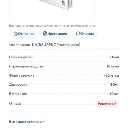
Внешний вид товара может отличаться от изображённого
Основное
Инструкция
Отзывы
толперизон · КАЛМИРЕКС (толперизон)
Производитель
Озон
Страна производства
Россия
Форма выпуска
таблетки
Дозировка
150мг
В упаковке
30 шт
Отпуск
Рецептурный
Все характеристики