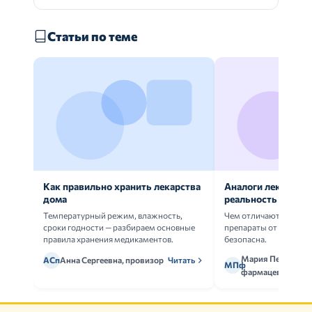
Статьи по теме
Как правильно хранить лекарства
Аналоги лекарств:
дома
реальность
Температурный режим, влажность,
Чем отличаются ориг
сроки годности — разбираем основные
препараты от дженери
правила хранения медикаментов.
безопасна.
Мария Петрова,
АСп
Анна Сергеевна, провизор
Читать
МПф
фармацевт