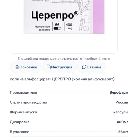
Внешний вид товара может отличаться от изображённого
Основное
Инструкция
Отзывы
холина альфосцерат · ЦЕРЕПРО (холина альфосцерат)
Производитель
Верофарм
Страна производства
Россия
Форма выпуска
капсулы
Дозировка
400мг
В упаковке
56 шт