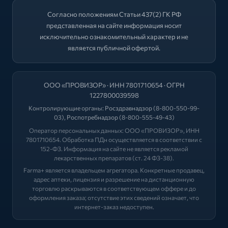
Согласно положениям Статьи 437(2) ГК РФ
представленная на сайте информация носит
исключительно ознакомительный характер и не
является публичной офертой.
ООО «ПРОВИЗОР» · ИНН 7801710654 · ОГРН
1227800039598
Контролирующие органы:
Росздравнадзор
(8-800-550-99-
03),
Роспотребнадзор
(8-800-555-49-43)
Оператор персональных данных: ООО «ПРОВИЗОР», ИНН
7801710654. Обработка ПДн осуществляется в соответствии с
152-ФЗ. Информация на сайте не является рекламой
лекарственных препаратов (ст. 24 ФЗ-38).
Farma+ является владельцем агрегатора. Конкретные продавец,
адрес аптеки, лицензия и разрешение на дистанционную
торговлю раскрываются в соответствующем оффере и до
оформления заказа; отсутствие этих сведений означает, что
интернет-заказ недоступен.