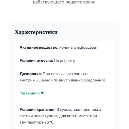
действующего рецепта врача.
Характеристики
Активное вещество:
холина альфосцерат
Условия отпуска:
По рецепту
Дозировка:
При острых состояниях:
внутримышечно или внутривенно (медленно)
по 1,0 г (1 ампула) в сутки на протяжении 10-15
дней, затем переходят на прием капсул внутрь
Развернуть ▼
по 0.8 г (2 капсулы) утром и 0.4 г (1 капсула)
днем в течение 6 мес. При хронических
Условия хранения:
В сухом, защищенном от
состояниях: внутрь по 0,4 г (1 капсула) 3 раза в
света и недоступном для детей месте при
сутки, предпочтительно до еды.
температуре 25°С.
Продолжительность лечения составляет 3-6