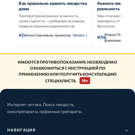
Как правильно хранить лекарства
Аналоги лекарств:
дома
реальность
Температурный режим, влажность,
Чем отличаются ориг
сроки годности — разбираем основные
препараты от дженери
правила хранения медикаментов.
безопасна.
Мария Петрова,
АСп
Анна Сергеевна, провизор
Читать
МПф
фармацевт
ИМЕЮТСЯ ПРОТИВОПОКАЗАНИЯ. НЕОБХОДИМО
ОЗНАКОМИТЬСЯ С ИНСТРУКЦИЕЙ ПО
ПРИМЕНЕНИЮ ИЛИ ПОЛУЧИТЬ КОНСУЛЬТАЦИЮ
СПЕЦИАЛИСТА.
18+
Интернет-аптека. Поиск лекарств,
онкопрепараты, орфанные препараты.
НАВИГАЦИЯ