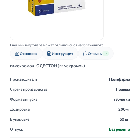
Внешний вид товара может отличаться от изображённого
Основное
Инструкция
Отзывы
14
гимекромон · ОДЕСТОН (гимекромон)
Производитель
Польфарма
Страна производства
Польша
Форма выпуска
таблетки
Дозировка
200мг
В упаковке
50 шт
Отпуск
Без рецепта