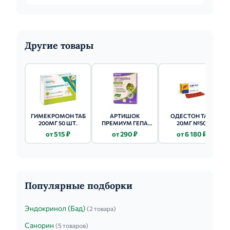
Другие товары
ГИМЕКРОМОН ТАБ
АРТИШОК
ОДЕСТОН ТАБ.
200МГ 50 ШТ.
ПРЕМИУМ ГЕПА
20МГ №50
КОМПЛЕКС ТАБ. П/
от 515 ₽
от 290 ₽
от 6 180 ₽
ОБ. №30
Популярные подборки
Эндокринол (Бад)
(2 товара)
Санорин
(5 товаров)