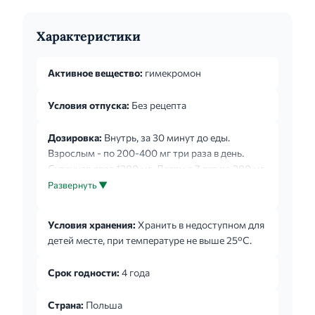
Характеристики
Активное вещество:
гимекромон
Условия отпуска:
Без рецепта
Дозировка:
Внутрь, за 30 минут до еды.
Взрослым - по 200-400 мг три раза в день.
Суточная доза 1200 мг. Детям с 7 лет по 200 мг
(1 таблетка) один - три раза в день. Суточная
Развернуть ▼
доза 600 мг. Курс лечения 2 недели. В случае
пропуска приема дозы следует принять
Условия хранения:
Хранить в недоступном для
препарат как можно быстрее или, если
детей месте, при температуре не выше 25°С.
приближается время следующего приема,
пропущенную дозу не принимать. Не следует
Срок годности:
4 года
принимать двойную дозу сразу.
Страна:
Польша