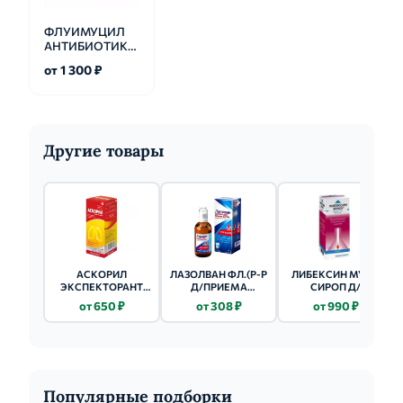
ФЛУИМУЦИЛ
АНТИБИОТИК
ИТ
от 1 300 ₽
Другие товары
АСКОРИЛ
ЛАЗОЛВАН ФЛ.(Р-Р
ЛИБЕКСИН МУКО
ЭКСПЕКТОРАНТ
Д/ПРИЕМА
СИРОП Д/
СИРОП 100МЛ 1 ШТ.
ВНУТРЬ) 30МГ/5МЛ
ВЗРОСЛЫХ (ФЛ.)
от 650 ₽
от 308 ₽
от 990 ₽
100МЛ №1 +
5% 125МЛ
МЕРН.СТАКАН
Популярные подборки