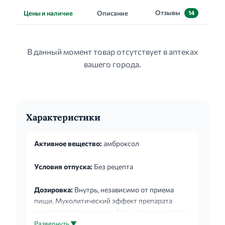
Отзывы
Цены и наличие
Описание
14
В данный момент товар отсутствует в аптеках
вашего города.
Характеристики
Активное вещество:
амброксол
Условия отпуска:
Без рецепта
Дозировка:
Внутрь, независимо от приема
пищи. Муколитический эффект препарата
проявляется при приеме большого количества
жидкости, поэтому во время лечения
Развернуть ▼