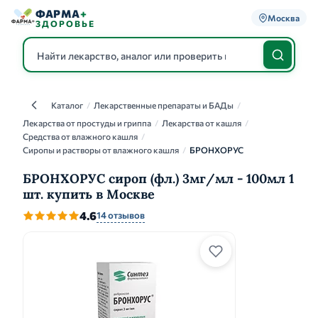
ФАРМА
+
Москва
ЗДОРОВЬЕ
Каталог
/
Лекарственные препараты и БАДы
/
Каталог
Лекарства от простуды и гриппа
/
Лекарства от кашля
/
Средства от влажного кашля
/
Сиропы и растворы от влажного кашля
/
БРОНХОРУС
БРОНХОРУС сироп (фл.) 3мг/мл - 100мл 1
шт. купить в Москве
4.6
14 отзывов