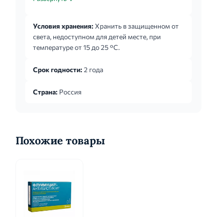
рекомендуется обильное питье. Препарат не
следует принимать непосредственно перед
Условия хранения:
Хранить в защищенном от
сном. 1 дозировочная или чайная ложка (5 мл)
света, недоступном для детей месте, при
сиропа содержит 15 мг амброксола
температуре от 15 до 25 °С.
гидрохлорида. Ложка двухсторонняя
дозировочная состоит из большой ложки,
Срок годности:
2 года
содержащей 5 мл сиропа и маленькой ложки,
содержащей 2,5 мл сиропа. 2,5 мл сиропа = 1
Страна:
Россия
маленькая дозировочная ложка (1/2...
Похожие товары