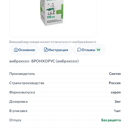
Внешний вид товара может отличаться от изображённого
Основное
Инструкция
Отзывы
14
амброксол · БРОНХОРУС (амброксол)
Производитель
Синтез
Страна производства
Россия
Форма выпуска
сироп
Дозировка
3мг
В упаковке
1 шт
Отпуск
Без рецепта