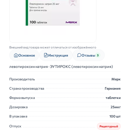
Внешний вид товара может отличаться от изображённого
Основное
Инструкция
Отзывы
3
левотироксин натрия · ЭУТИРОКС (левотироксин натрия)
Производитель
Мерк
Страна производства
Германия
Форма выпуска
таблетки
Дозировка
25мкг
В упаковке
100 шт
Отпуск
Рецептурный