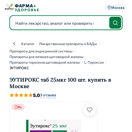
ФАРМА
+
Москва
ЗДОРОВЬЕ
Каталог
/
Лекарственные препараты и БАДы
/
Каталог
Препараты для эндокринной системы
/
Препараты для лечения щитовидной железы
/
Препараты гормонов щитовидной железы
/
L-Тироксин
/
ЭУТИРОКС
ЭУТИРОКС таб 25мкг 100 шт. купить в
Москве
5.0
3 отзыва
Rx