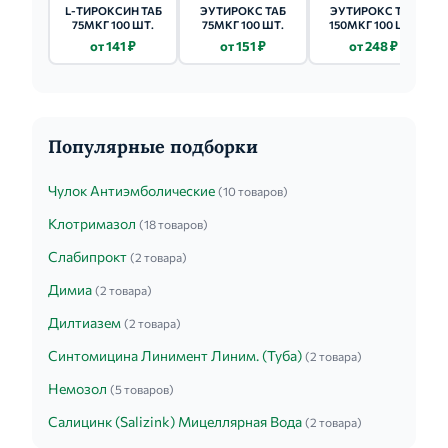
L-ТИРОКСИН ТАБ
ЭУТИРОКС ТАБ
ЭУТИРОКС ТАБ
75МКГ 100 ШТ.
75МКГ 100 ШТ.
150МКГ 100 ШТ.
от 141 ₽
от 151 ₽
от 248 ₽
Популярные подборки
Чулок Антиэмболические
(10 товаров)
Клотримазол
(18 товаров)
Слабипрокт
(2 товара)
Димиа
(2 товара)
Дилтиазем
(2 товара)
Синтомицина Линимент Линим. (Туба)
(2 товара)
Немозол
(5 товаров)
Салицинк (Salizink) Мицеллярная Вода
(2 товара)