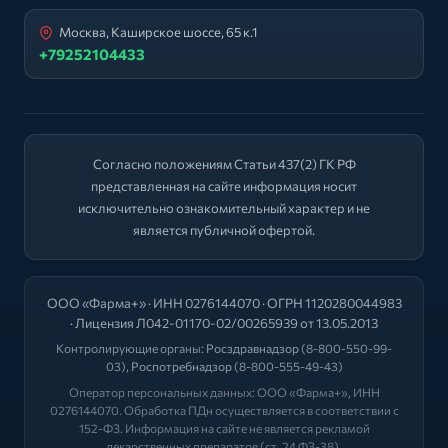
Москва, Каширское шоссе, 65 к.1
+79252104433
Согласно положениям Статьи 437(2) ГК РФ
представленная на сайте информация носит
исключительно ознакомительный характер и не
является публичной офертой.
ООО «Фарма+» · ИНН 0276144070 · ОГРН 1120280044983
· Лицензия Л042-01170-02/00265939 от 13.05.2013
Контролирующие органы:
Росздравнадзор
(8-800-550-99-
03),
Роспотребнадзор
(8-800-555-49-43)
Оператор персональных данных: ООО «Фарма+», ИНН
0276144070. Обработка ПДн осуществляется в соответствии с
152-ФЗ. Информация на сайте не является рекламой
лекарственных препаратов (ст. 24 ФЗ-38).