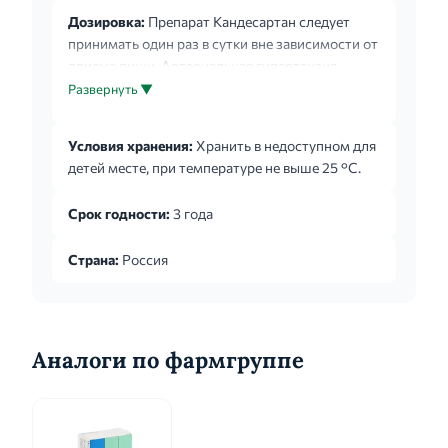
Дозировка:
Препарат Кандесартан следует
принимать один раз в сутки вне зависимости от
приема пищи. Артериальная гипертензия.
Рекомендуемая начальная и поддерживающая
Развернуть ▼
доза препарата Кандесартан составляет 8 мг
один раз в сутки. Пациентам, которым
Условия хранения:
Хранить в недоступном для
требуется дальнейшее снижение АД,
детей месте, при температуре не выше 25 °С.
рекомендуется увеличить дозу до 16 мг один
раз в сутки. Пациентам, которым не удалось
Срок годности:
3 года
достаточно снизить артериальное давление
после 4 недель приема препарата Кандесартан
Страна:
Россия
в дозе 16 мг в сутки, рекомендуется увеличить
дозу до 32 ...
Аналоги по фармгруппе