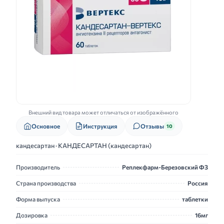
Внешний вид товара может отличаться от изображённого
Основное
Инструкция
Отзывы
10
кандесартан · КАНДЕСАРТАН (кандесартан)
Производитель
Реплекфарм-Березовский ФЗ
Страна производства
Россия
Форма выпуска
таблетки
Дозировка
16мг