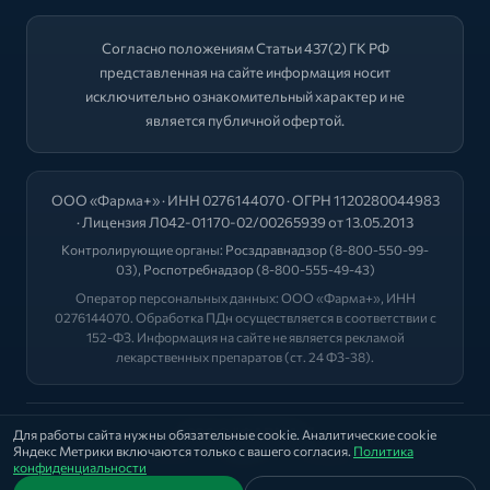
Согласно положениям Статьи 437(2) ГК РФ
представленная на сайте информация носит
исключительно ознакомительный характер и не
является публичной офертой.
ООО «Фарма+» · ИНН 0276144070 · ОГРН 1120280044983
· Лицензия Л042-01170-02/00265939 от 13.05.2013
Контролирующие органы:
Росздравнадзор
(8-800-550-99-
03),
Роспотребнадзор
(8-800-555-49-43)
Оператор персональных данных: ООО «Фарма+», ИНН
0276144070. Обработка ПДн осуществляется в соответствии с
152-ФЗ. Информация на сайте не является рекламой
лекарственных препаратов (ст. 24 ФЗ-38).
2026 © "ФАРМА+"
Для работы сайта нужны обязательные cookie. Аналитические cookie
Яндекс Метрики включаются только с вашего согласия.
Политика
Политика
|
Оферта
|
Лицензии
конфиденциальности