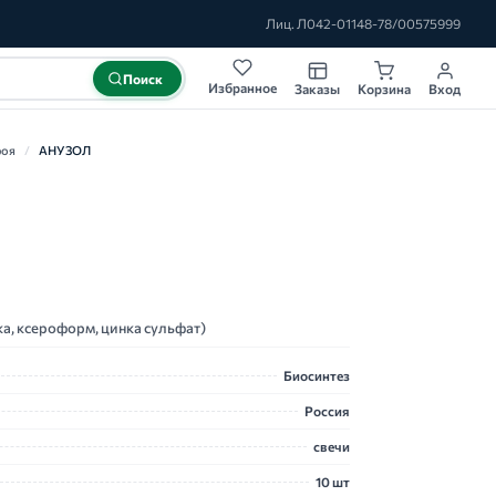
Лиц. Л042-01148-78/00575999
Поиск
Избранное
Заказы
Корзина
Вход
роя
/
АНУЗОЛ
ка, ксероформ, цинка сульфат)
Биосинтез
Россия
свечи
10 шт