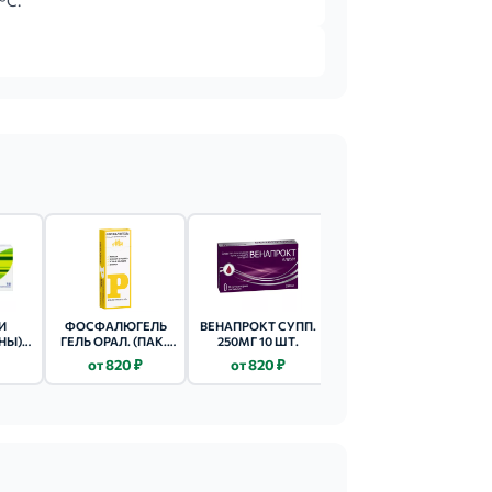
°C.
И
ФОСФАЛЮГЕЛЬ
ВЕНАПРОКТ СУПП.
МЕТИЛУРАЦИЛ
НЫ)
ГЕЛЬ ОРАЛ. (ПАК.)
250МГ 10 ШТ.
СВЕЧИ 500МГ 10
ВЕЧИ
16Г 20 ШТ.
ШТ.
от 820 ₽
от 820 ₽
от 78 ₽
Т.