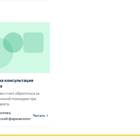
на консультация
Витамины и БАД: нужны ли они
а
здоровым людям
аях стоит обратиться за
Разбираем научные данные о пользе и
альной помощью при
рисках приёма витаминных комплексов.
арата.
Ольга Новикова,
ОНн
Читать
злова,
нутрициолог
Читать
ский фармаколог