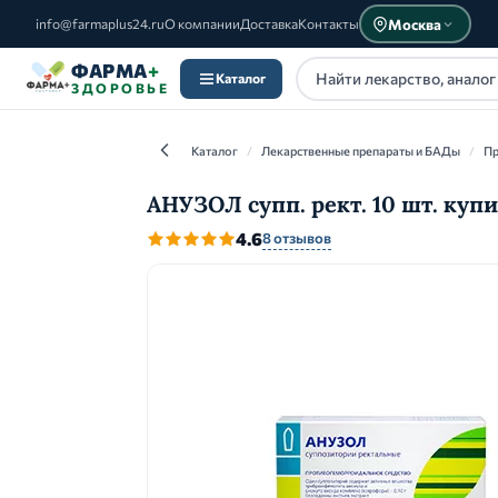
Москва
info@farmaplus24.ru
О компании
Доставка
Контакты
ФАРМА
+
Каталог
ЗДОРОВЬЕ
Каталог
/
Лекарственные препараты и БАДы
/
Пр
АНУЗОЛ супп. рект. 10 шт. куп
4.6
8 отзывов
Каталог