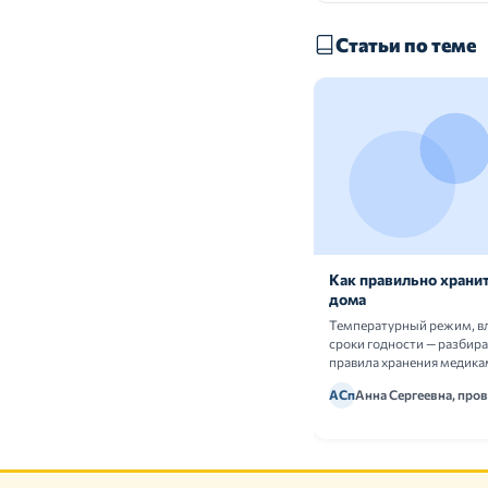
Статьи по теме
Как правильно хранит
дома
Температурный режим, в
сроки годности — разбир
правила хранения медика
АСп
Анна Сергеевна, про