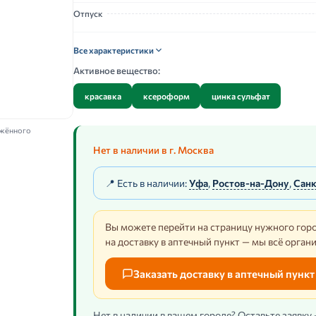
Отпуск
Все характеристики
Активное вещество:
красавка
ксероформ
цинка сульфат
ажённого
Нет в наличии в г. Москва
📍 Есть в наличии:
Уфа
,
Ростов-на-Дону
,
Санк
Вы можете перейти на страницу нужного горо
на доставку в аптечный пункт — мы всё орган
Заказать доставку в аптечный пункт
Нет в наличии в вашем городе? Оставьте заявку