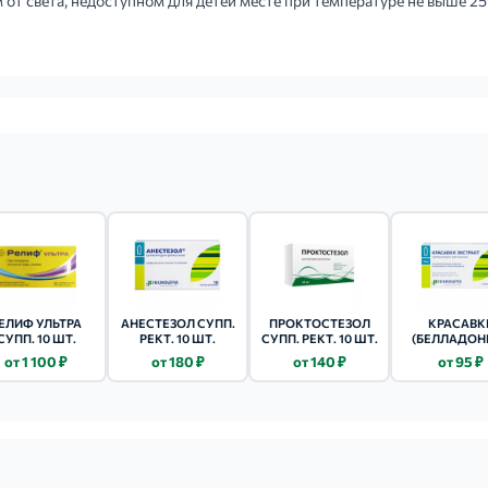
от света, недоступном для детей месте при температуре не выше 25
ЕЛИФ УЛЬТРА
АНЕСТЕЗОЛ СУПП.
ПРОКТОСТЕЗОЛ
КРАСАВК
СУПП. 10 ШТ.
РЕКТ. 10 ШТ.
СУПП. РЕКТ. 10 ШТ.
(БЕЛЛАДОН
ЭКСТРАКТ С
от 1 100 ₽
от 180 ₽
от 140 ₽
от 95 ₽
15МГ 10 Ш