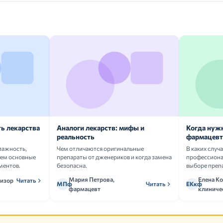
ь лекарства
Аналоги лекарств: мифы и
Когда нуж
реальность
фармацевт
лажность,
Чем отличаются оригинальные
В каких случ
аем основные
препараты от дженериков и когда замена
профессион
ментов.
безопасна.
выборе преп
Мария Петрова,
Елена Ко
визор
Читать
МПф
Читать
ЕКкф
фармацевт
клиниче