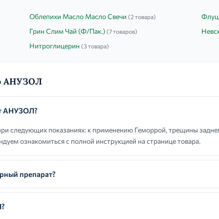
Облепихи Масло Масло Свечи
Флуц
(2 товара)
Грин Слим Чай (Ф/Пак.)
Невс
(7 товаров)
Нитроглицерин
(3 товара)
 о АНУЗОЛ
ют АНУЗОЛ?
и следующих показаниях: к применению Геморрой, трещины заднег
дуем ознакомиться с полной инструкцией на странице товара.
рный препарат?
Л?