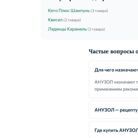
Кето Плюс Шампунь
(3 товара)
Квисил
(2 товара)
Леденцы Карамель
(2 товара)
Частые вопросы
Для чего назнача
АНУЗОЛ назначают пр
применением рекомен
АНУЗОЛ — рецепту
Где купить АНУЗО