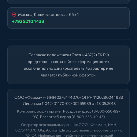
Москва, Каширское шоссе, 65 к.1
+79252104433
Согласно положениям Статьи 437(2) ГК РФ
представленная на сайте информация носит
исключительно ознакомительный характер и не
является публичной офертой.
ООО «Фарма+» · ИНН 0276144070 · ОГРН 1120280044983
· Лицензия Л042-01170-02/00265939 от 13.05.2013
Контролирующие органы:
Росздравнадзор
(8-800-550-99-
03),
Роспотребнадзор
(8-800-555-49-43)
Оператор персональных данных: ООО «Фарма+», ИНН
0276144070. Обработка ПДн осуществляется в соответствии с
152-ФЗ. Информация на сайте не является рекламой