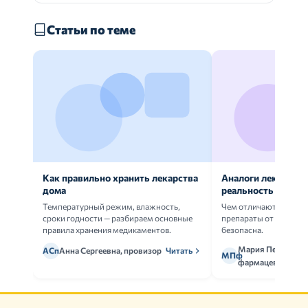
Статьи по теме
Как правильно хранить лекарства
Аналоги лекарств:
дома
реальность
Температурный режим, влажность,
Чем отличаются ориг
сроки годности — разбираем основные
препараты от дженери
правила хранения медикаментов.
безопасна.
Мария Петрова,
АСп
Анна Сергеевна, провизор
Читать
МПф
фармацевт