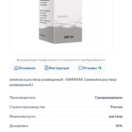
Внешний вид товара может отличаться от изображённого
Основное
Инструкция
Отзывы
15
аммиака раствор разведеный · АММИАК (аммиака раствор
разведеный)
Производитель
Самарамедпром
Страна производства
Россия
Форма выпуска
раствор
Дозировка
10%