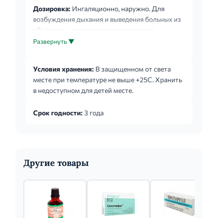
Дозировка:
Ингаляционно, наружно. Для
возбуждения дыхания и выведения больных из
обморока – ингаляционно: осторожно
подносят небольшой кусочек ваты или марли,
Развернуть ▼
смоченной аммиаком, к носовым отверстиям
(на 0,5-1 см). В хирургической практике
Условия хранения:
В защищенном от света
используют для дезинфекции кожи рук по
месте при температуре не выше +25С. Хранить
методу С. И. Спасокукоцкого и И. Г. Кочергина
в недоступном для детей месте.
(для приготовления раствора 25 мл аммиака
растворяют в 5 л теплой кипяченой воды). При
Срок годности:
3 года
укусах насекомых применяют в виде примочек.
Другие товары