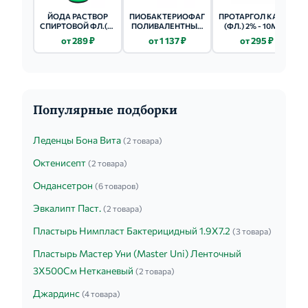
ЙОДА РАСТВОР
ПИОБАКТЕРИОФАГ
ПРОТАРГОЛ КАПЛИ
СПИРТОВОЙ ФЛ.(Р-
ПОЛИВАЛЕНТНЫЙ
(ФЛ.) 2% - 10МЛ 1
Р СПИРТ.) 5% 25МЛ
ОЧИЩ. ЖИДКИЙ Р-
ШТ.
от 289 ₽
от 1 137 ₽
от 295 ₽
(С ЛОПАТКОЙ)
Р (ФЛ.) 20МЛ 4 ШТ.
Популярные подборки
Леденцы Бона Вита
(2 товара)
Октенисепт
(2 товара)
Ондансетрон
(6 товаров)
Эвкалипт Паст.
(2 товара)
Пластырь Нимпласт Бактерицидный 1.9Х7.2
(3 товара)
Пластырь Мастер Уни (Master Uni) Ленточный
3Х500См Нетканевый
(2 товара)
Джардинс
(4 товара)