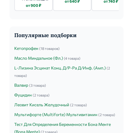
от 640 ₽
от 740 ₽
МЕСТН. И НАРУЖН.
от 900 ₽
ПРИМ.) 20Г №1
Популярные подборки
Кетопрофен
(18 товаров)
Масло Миндальное (Фл.)
(4 товара)
L-Лизина Эсцинат Конц. Д/Р-Ра Д/Инф. (Амп.)
(2
товара)
Валвир
(3 товара)
Фуцидин
(2 товара)
Леовит Кисель Желудочный
(2 товара)
Мультифорте (Multiforte) Мультивитамин
(2 товара)
Тест Для Определения Беременности Бона Менте
(Bona Mente)
(2 товара)