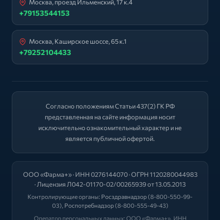
Москва, проезд Ильменский, 17 к.4
+79153544153
Москва, Каширское шоссе, 65 к.1
+79252104433
Согласно положениям Статьи 437(2) ГК РФ
представленная на сайте информация носит
исключительно ознакомительный характер и не
является публичной офертой.
ООО «Фарма+» · ИНН 0276144070 · ОГРН 1120280044983
· Лицензия Л042-01170-02/00265939 от 13.05.2013
Контролирующие органы:
Росздравнадзор
(8-800-550-99-
03),
Роспотребнадзор
(8-800-555-49-43)
Оператор персональных данных: ООО «Фарма+», ИНН