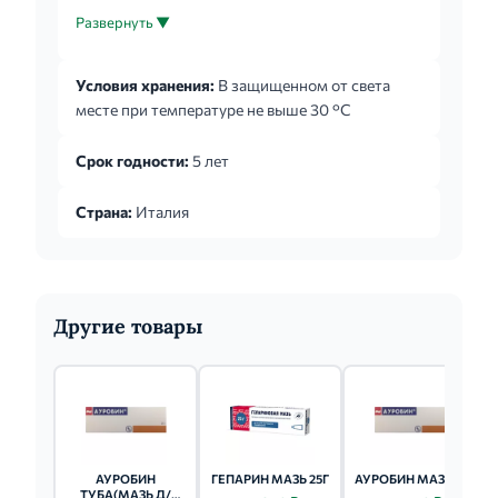
дозу можно уменьшить и вводить препарат 1
Развернуть ▼
раз в сутки. 30 г крема достаточно примерно на
20-30 применений.
Условия хранения:
В защищенном от света
месте при температуре не выше 30 °C
Срок годности:
5 лет
Страна:
Италия
Другие товары
АУРОБИН
ГЕПАРИН МАЗЬ 25Г
АУРОБИН МАЗЬ 20Г
ТУБА(МАЗЬ Д/