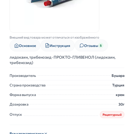
Внешний вид товара может отличаться от изображённого
Основное
Инструкция
Отзывы
5
лидокаин, трибенозид · ПРОКТО-ГЛИВЕНОЛ (лидокаин,
трибенозид)
Производитель
Бушара
Страна производства
Турция
Форма выпуска
крем
Дозировка
30г
Отпуск
Рецептурный
Все характеристики