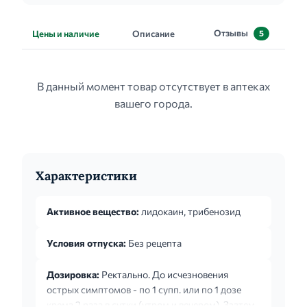
Отзывы
Цены и наличие
Описание
5
В данный момент товар отсутствует в аптеках
вашего города.
Характеристики
Активное вещество:
лидокаин, трибенозид
Условия отпуска:
Без рецепта
Дозировка:
Ректально. До исчезновения
острых симптомов - по 1 супп. или по 1 дозе
крема 2 раза в сутки (утром и вечером). Ззатем