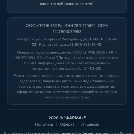
является публичной офертой.
ООО «ПРОВИЗОР» · ИНН 7801710654 · ОГРН
1227800039598
Контролирующие органы:
Росздравнадзор
(8-800-550-99-
03),
Роспотребнадзор
(8-800-555-49-43)
Оператор персональных данных: ООО «ПРОВИЗОР», ИНН
7801710654. Обработка ПДн осуществляется в соответствии с
152-ФЗ. Информация на сайте не является рекламой
лекарственных препаратов (ст. 24 ФЗ-38).
Farma+ является владельцем агрегатора. Конкретные продавец,
адрес аптеки, лицензия и разрешение на дистанционную
торговлю раскрываются в соответствующем оффере и до
оформления заказа; отсутствие этих сведений означает, что
интернет-заказ недоступен.
2026 © "ФАРМА+"
Политика
|
Оферта
|
Лицензии
Для работы сайта нужны обязательные cookie. Аналитические cookie Яндекс