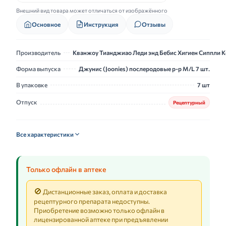
Внешний вид товара может отличаться от изображённого
Основное
Инструкция
Отзывы
Производитель
Кванжоу Тианджиао Леди энд Бебис Хигиен Сиппли К
Форма выпуска
Джунис (Joonies) послеродовые р-р М/L 7 шт.
В упаковке
7 шт
Отпуск
Рецептурный
Все характеристики
Только офлайн в аптеке
🚫
Дистанционные заказ, оплата и доставка
рецептурного препарата недоступны.
Приобретение возможно только офлайн в
лицензированной аптеке при предъявлении