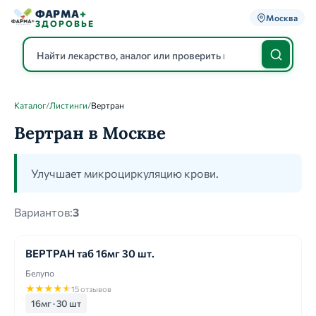
ФАРМА
+
Москва
ЗДОРОВЬЕ
Каталог
/
Листинги
/
Вертран
Каталог
Вертран в Москве
Улучшает микроциркуляцию крови.
Вариантов:
3
ВЕРТРАН таб 16мг 30 шт.
Белупо
★
★
★
★
★
15 отзывов
16мг · 30 шт