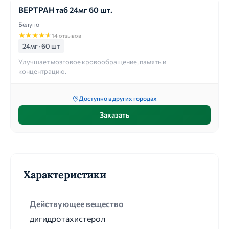
ВЕРТРАН таб 24мг 60 шт.
Белупо
★
★
★
★
★
14 отзывов
24мг · 60 шт
Улучшает мозговое кровообращение, память и
концентрацию.
Доступно в других городах
Заказать
Характеристики
Действующее вещество
дигидротахистерол