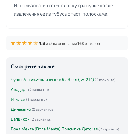
Использовать тест-полоску сражу же после
извлечения ее из тубуса с тест-полосками.
★
★
★
★
★
4.8
из 5 на основании
163
отзывов
Смотрите также
Чулок Антиэмболические Би Велл (Jw-214)
(2 варианта)
Аводарт
(2 варианта)
Итулси
(3 варианта)
Динамико
(5 вариантов)
Валцикон
(2 варианта)
Бона Менте (Bona Mente) Присыпка Детская
(2 варианта)