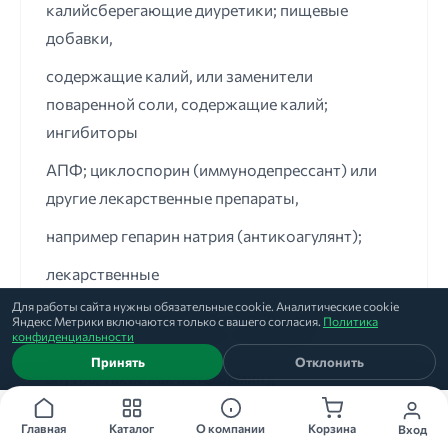
калийсберегающие диуретики; пищевые
добавки,
содержащие калий, или заменители
поваренной соли, содержащие калий;
ингибиторы
АПФ; циклоспорин (иммунодепрессант) или
другие лекарственные препараты,
например гепарин натрия (антикоагулянт);
лекарственные
Для работы сайта нужны обязательные cookie. Аналитические cookie
препараты для лечения сахарного диабета
Яндекс Метрики включаются только с вашего согласия.
Политика
конфиденциальности
(инсулины или препараты для приема
Принять
Отклонить
внутрь, такие как метформин);
если Вы принимаете
Главная
Каталог
О компании
Корзина
Вход