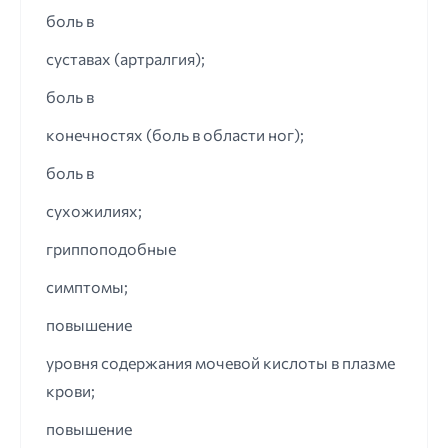
боль в
суставах (артралгия);
боль в
конечностях (боль в области ног);
боль в
сухожилиях;
гриппоподобные
симптомы;
повышение
уровня содержания мочевой кислоты в плазме
крови;
повышение