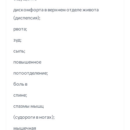
дискомфорта в верхнем отделе живота
(диспепсия);
рвота;
зуд;
сыпь;
повышенное
потоотделение;
боль в
спине;
спазмы мышц
(судороги в ногах);
мышечная