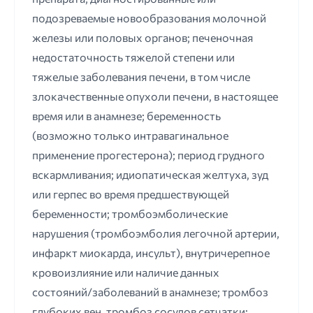
подозреваемые новообразования молочной
железы или половых органов; печеночная
недостаточность тяжелой степени или
тяжелые заболевания печени, в том числе
злокачественные опухоли печени, в настоящее
время или в анамнезе; беременность
(возможно только интравагинальное
применение прогестерона); период грудного
вскармливания; идиопатическая желтуха, зуд
или герпес во время предшествующей
беременности; тромбоэмболические
нарушения (тромбоэмболия легочной артерии,
инфаркт миокарда, инсульт), внутричерепное
кровоизлияние или наличие данных
состояний/заболеваний в анамнезе; тромбоз
глубоких вен, тромбоз сосудов сетчатки;