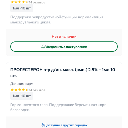
★
★
★
★
★
14 отзывов
1мл · 10 шт
Поддержка репродуктивной функции, нормализация
менструального цикла.
Нет в наличии
Уведомить о поступлении
ПРОГЕСТЕРОН р-р д/ин. масл. (амп.) 2.5% - 1мл 10
шт.
Дальхимфарм
★
★
★
★
★
14 отзывов
1мл · 10 шт
Гормон желтого тела. Поддержание беременности при
бесплодии.
Доступно в других городах