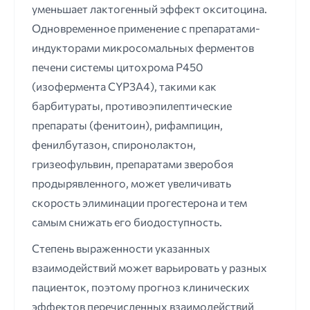
уменьшает лактогенный эффект окситоцина.
Одновременное применение с препаратами-
индукторами микросомальных ферментов
печени системы цитохрома Р450
(изофермента CYP3A4), такими как
барбитураты, противоэпилептические
препараты (фенитоин), рифампицин,
фенилбутазон, спиронолактон,
гризеофульвин, препаратами зверобоя
продырявленного, может увеличивать
скорость элиминации прогестерона и тем
самым снижать его биодоступность.
Степень выраженности указанных
взаимодействий может варьировать у разных
пациенток, поэтому прогноз клинических
эффектов перечисленных взаимодействий