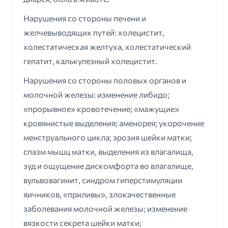
Нарушения со стороны печени и
желчевыводящих путей: холецистит,
холестатическая желтуха, холестатический
гепатит, калькулезный холецистит.
Нарушения со стороны половых органов и
молочной железы: изменение либидо;
«прорывное» кровотечение; «мажущие»
кровянистые выделения; аменорея; укорочение
менструального цикла; эрозия шейки матки;
спазм мышц матки, выделения из влагалища,
зуд и ощущение дискомфорта во влагалище,
вульвовагинит, синдром гиперстимуляции
яичников, «приливы», злокачественные
заболевания молочной железы; изменение
вязкости секрета шейки матки;