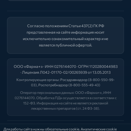
Согласно положениям Статьи 437(2) ГК РФ
представленная на сайте информация носит
исключительно ознакомительный характер и не
является публичной офертой.
ООО «Фарма+» · ИНН 0276144070 · ОГРН 1120280044983
· Лицензия Л042-01170-02/00265939 от 13.05.2013
Контролирующие органы:
Росздравнадзор
(8-800-550-99-
03),
Роспотребнадзор
(8-800-555-49-43)
Оператор персональных данных: ООО «Фарма+», ИНН
0276144070. Обработка ПДн осуществляется в соответствии с
152-ФЗ. Информация на сайте не является рекламой
лекарственных препаратов (ст. 24 ФЗ-38).
2026 © "ФАРМА+"
Для работы сайта нужны обязательные cookie. Аналитические cookie