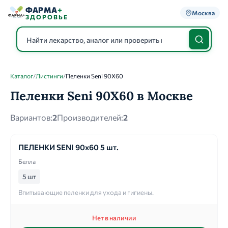
ФАРМА
+
Москва
ЗДОРОВЬЕ
Каталог
/
Листинги
/
Пеленки Seni 90Х60
Каталог
Пеленки Seni 90Х60 в Москве
Вариантов:
2
Производителей:
2
ПЕЛЕНКИ SENI 90х60 5 шт.
Белла
5 шт
Впитывающие пеленки для ухода и гигиены.
Нет в наличии